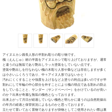
アイヌエカシ酋長人形の半割れ彫りの彫り物です。
槐（えんじゅ）材の半面をアイヌエカシで彫り上げておりますが、通常
と違うのは無垢であり艶出しラッカ塗装をしていない点です。
塗装や艶出しを行なわない槐の木彫り人形や梟などは存在しますが多く
は小さいふくろうであり、中々アイヌ人形ではないかと！
汚れにくくすることや強度を上げるなど上塗りの利点は多いのですが半
割れにして年輪の中心部分を外すことにより槐の弱点である割れの防止
をしていることと、サンダー（サンドペーパー）をかけているのが良い
のか？出来が奇麗な無垢の槐色となっております。
出来上がって月日が経過していない槐色と明らかに違うのは自然乾燥出
の年月の経過と保管状況によるものかと思っております。
立たせて置いておく置物でありますが掛物としてご使用されたい際は裏