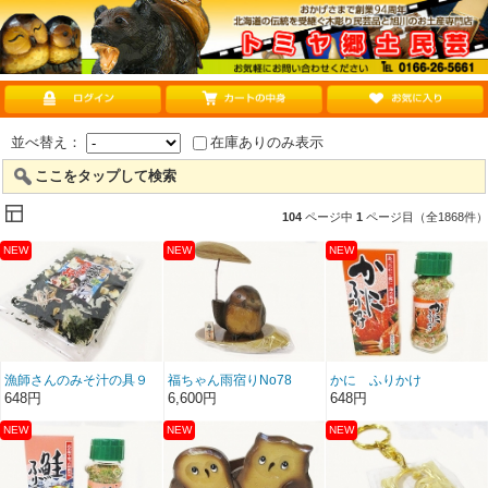
並べ替え：
在庫ありのみ表示
ここをタップして検索
104
ページ中
1
ページ目（全1868件）
漁師さんのみそ汁の具９
福ちゃん雨宿りNo78
かに ふりかけ
０g
648円
6,600円
648円