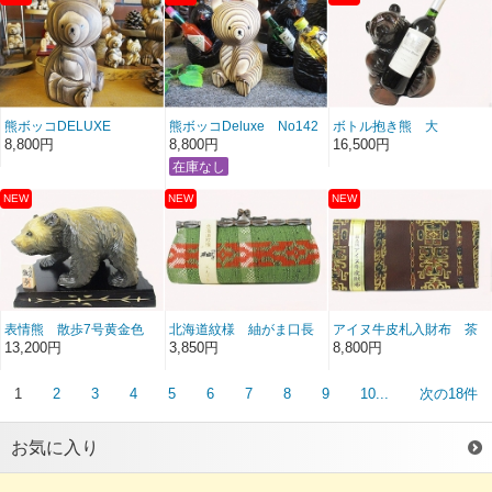
熊ボッコDELUXE
熊ボッコDeluxe No142
ボトル抱き熊 大
NO143
8,800円
8,800円
16,500円
表情熊 散歩7号黄金色
北海道紋様 紬がま口長
アイヌ牛皮札入財布 茶
角わさび色
13,200円
3,850円
8,800円
1
2
3
4
5
6
7
8
9
10...
次の18件
お気に入り