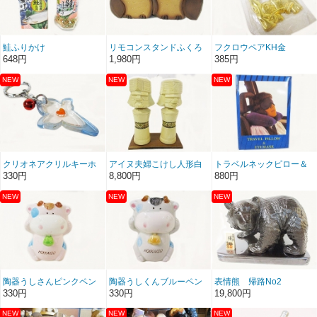
鮭ふりかけ
リモコンスタンドふくろ
フクロウペアKH金
うペア
648円
1,980円
385円
クリオネアクリルキーホ
アイヌ夫婦こけし人形白
トラベルネックピロー＆
ルダー
８号
アイマスク
330円
8,800円
880円
陶器うしさんピンクペン
陶器うしくんブルーペン
表情熊 帰路No2
立て的な
立て的な
330円
330円
19,800円