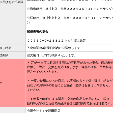
法及びお支払期限
北海道銀行 旭川支店 当座０００４３５７ユ）トミヤサワダ
北洋銀行 旭川中央支店 当座１０００７４１ユ）トミヤサワ
ン
郵便振替の場合
０２７６０−０−２３８１２ トミヤ郷土民芸
渡し時期
入金確認後3営業日以内に発送致します。
効期限
注文後7日以内でお願いいたします。
・ 万が一 当店に起因する商品の不良等があった場合、商品未
に限り、返品・交換をお受け致します。返品の送料・手数料等
担させていただきます。
・ 一度ご使用になった商品、お客様のもとで傷・破損・紛失が
件
品などのお客様の都合による返品・交換はお受け出来ません。
ください。
・ お客様の都合による返品・交換は商品未使用のものに限り、
数料等お客様ご負担で商品到着後1週間以内であれば可能です
有限会社トミヤ澤田商店