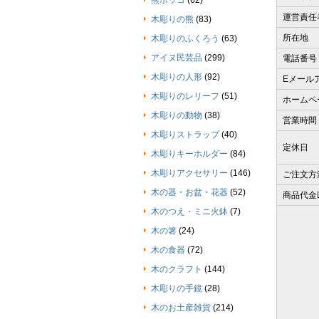
熊ボッコ
(62)
運営責任
木彫りの熊
(83)
所在地
木彫りのふくろう
(63)
アイヌ民芸品
(299)
電話番号
木彫りの人形
(92)
Eメール
木彫りのレリーフ
(51)
ホームペ
木彫りの動物
(38)
営業時間
木彫りストラップ
(40)
定休日
木彫りキーホルダー
(84)
木彫りアクセサリー
(146)
ご注文方
木の器・お盆・花器
(52)
商品代金
木のつえ・ミニ火鉢
(7)
木の箸
(24)
木の食器
(72)
木のクラフト
(144)
木彫りの手鏡
(28)
木のお土産雑貨
(214)