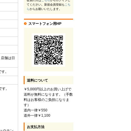
会員の方は
こちら
からログインし
てください。新規会員登録も
こち
ら
からお願いいたします。
スマートフォン用HP
・店舗は日
です。
送料について
です。
￥5,000円以上のお買い上げで
送料が無料になります。（手数
料はお客様のご負担になりま
す）
道内一律￥550
道外一律￥1,100
お支払方法
ョウテン