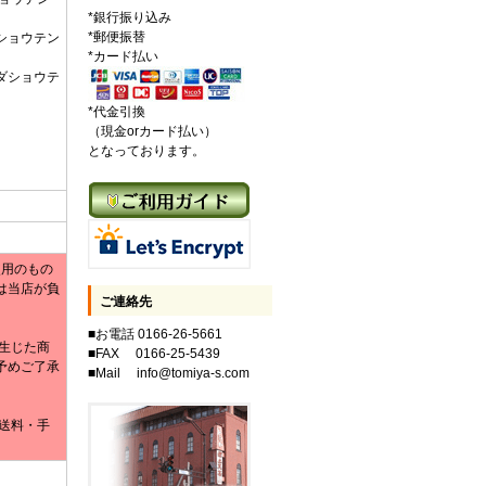
*銀行振り込み
*郵便振替
ショウテン
*カード払い
ダショウテ
*代金引換
（現金orカード払い）
となっております。
使用のもの
は当店が負
ご連絡先
■お電話 0166-26-5661
生じた商
■FAX 0166-25-5439
予めご了承
■Mail info@tomiya-s.com
送料・手
。