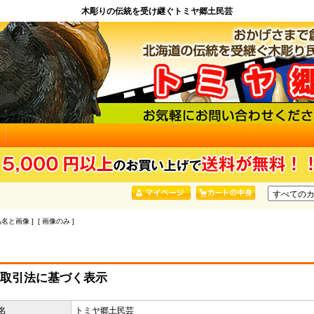
木彫りの伝統を受け継ぐトミヤ郷土民芸
品名と画像 ] [ 画像のみ ]
取引法に基づく表示
名
トミヤ郷土民芸