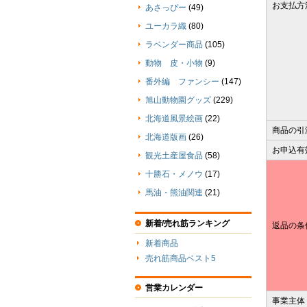
お支払方
あさっぴー
(49)
ユーカラ織
(80)
ラベンダー商品
(105)
動物 皮・小物
(9)
番外編 ファンシー
(147)
旭山動物園グッズ
(229)
北海道風景絵画
(22)
商品の引
北海道版画
(26)
お申込有
観光土産屋食品
(58)
十勝石・メノウ
(17)
馬油・熊油関連
(21)
新着/売れ筋ランキング
返品の条
新着商品
売れ筋商品ベスト5
営業カレンダー
事業主体