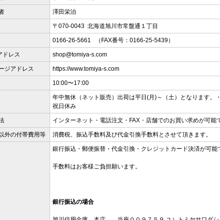
者
澤田栄治
〒070-0043 北海道旭川市常盤通１丁目
0166-26-5661 （FAX番号：0166-25-5439）
アドレス
shop@tomiya-s.com
ージアドレス
https://www.tomiya-s.com
10:00〜17:00
年中無休（ネット販売）出荷は平日(月)～（土）となります。
祝日休み
法
インターネット・電話注文・FAX・店舗でのお買い求めが可能
以外の付帯費用等
消費税、振込手数料及び代金引換手数料とさせて頂きます。
銀行振込・郵便振替・代金引換・クレジットカード決済が可能
手数料はお客様ご負担願います。
銀行振込の場合
旭川信用金庫 本店 当座００９７５９ ユ）トミヤサワダシ