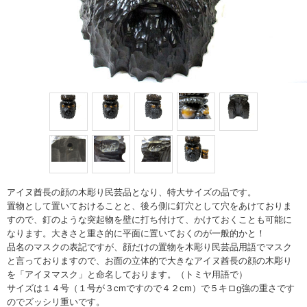
アイヌ酋長の顔の木彫り民芸品となり、特大サイズの品です。
置物として置いておけることと、後ろ側に釘穴として穴をあけておりま
すので、釘のような突起物を壁に打ち付けて、かけておくことも可能に
なります。大きさと重さ的に平面に置いておくのが一般的かと！
品名のマスクの表記ですが、顔だけの置物を木彫り民芸品用語でマスク
と言っておりますので、お面の立体的で大きなアイヌ酋長の顔の木彫り
を「アイヌマスク」と命名しております。（トミヤ用語で）
サイズは１４号（１号が３cmですので４２cm）で５キロg強の重さです
のでズッシリ重いです。