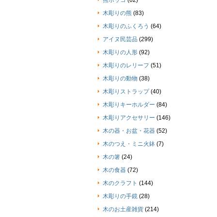
熊ボッコ
(62)
木彫りの熊
(83)
木彫りのふくろう
(64)
アイヌ民芸品
(299)
木彫りの人形
(92)
木彫りのレリーフ
(51)
木彫りの動物
(38)
木彫りストラップ
(40)
木彫りキーホルダー
(84)
木彫りアクセサリー
(146)
木の器・お盆・花器
(52)
木のつえ・ミニ火鉢
(7)
木の箸
(24)
木の食器
(72)
木のクラフト
(144)
木彫りの手鏡
(28)
木のお土産雑貨
(214)