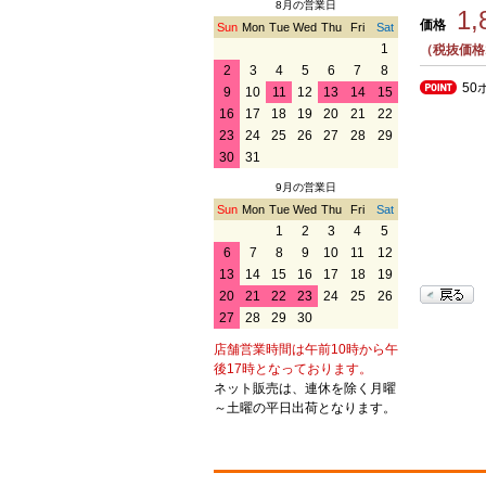
8月の営業日
1
価格
Sun
Mon
Tue
Wed
Thu
Fri
Sat
1
（税抜価格1
2
3
4
5
6
7
8
50
9
10
11
12
13
14
15
16
17
18
19
20
21
22
23
24
25
26
27
28
29
30
31
9月の営業日
Sun
Mon
Tue
Wed
Thu
Fri
Sat
1
2
3
4
5
6
7
8
9
10
11
12
13
14
15
16
17
18
19
20
21
22
23
24
25
26
27
28
29
30
店舗営業時間は午前10時から午
後17時となっております。
ネット販売は、連休を除く月曜
～土曜の平日出荷となります。