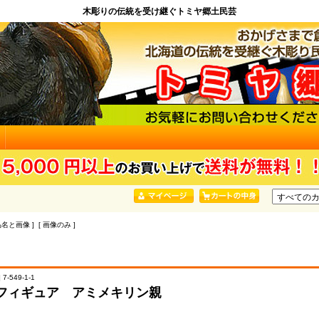
木彫りの伝統を受け継ぐトミヤ郷土民芸
品名と画像 ] [ 画像のみ ]
7-549-1-1
フィギュア アミメキリン親