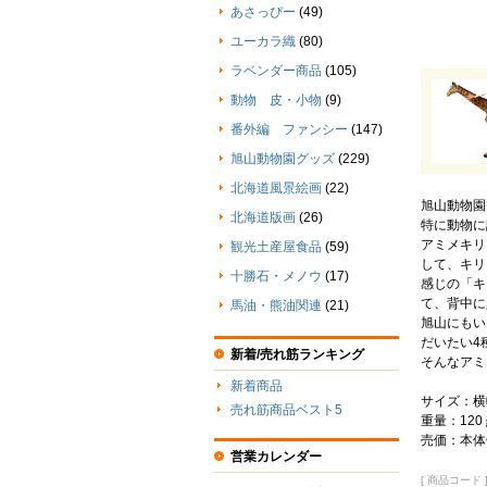
あさっぴー
(49)
ユーカラ織
(80)
ラベンダー商品
(105)
動物 皮・小物
(9)
番外編 ファンシー
(147)
旭山動物園グッズ
(229)
北海道風景絵画
(22)
旭山動物園
北海道版画
(26)
特に動物に
アミメキリ
観光土産屋食品
(59)
して、キリ
十勝石・メノウ
(17)
感じの「キ
て、背中に
馬油・熊油関連
(21)
旭山にもい
だいたい4
新着/売れ筋ランキング
そんなアミ
新着商品
サイズ：横幅
売れ筋商品ベスト5
重量：120
売価：本体価
営業カレンダー
[ 商品コード ] 