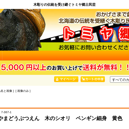
木彫りの伝統を受け継ぐトミヤ郷土民芸
品名と画像 ] [ 画像のみ ]
7-367-1
やまどうぶつえん 木のシオリ ペンギン細身 黄色