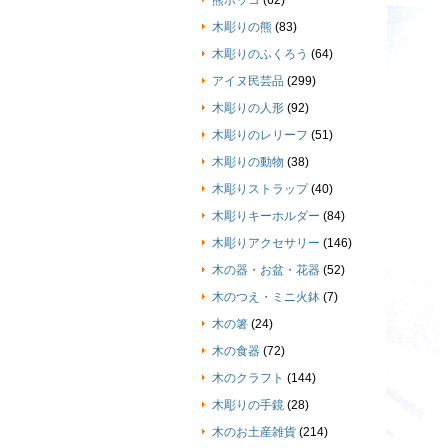
熊ボッコ
(62)
木彫りの熊
(83)
木彫りのふくろう
(64)
アイヌ民芸品
(299)
木彫りの人形
(92)
木彫りのレリーフ
(51)
木彫りの動物
(38)
木彫りストラップ
(40)
木彫りキーホルダー
(84)
木彫りアクセサリー
(146)
木の器・お盆・花器
(52)
木のつえ・ミニ火鉢
(7)
木の箸
(24)
木の食器
(72)
木のクラフト
(144)
木彫りの手鏡
(28)
木のお土産雑貨
(214)