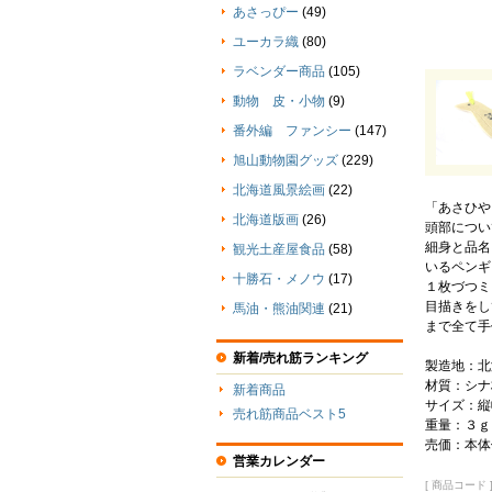
あさっぴー
(49)
ユーカラ織
(80)
ラベンダー商品
(105)
動物 皮・小物
(9)
番外編 ファンシー
(147)
旭山動物園グッズ
(229)
北海道風景絵画
(22)
「あさひや
北海道版画
(26)
頭部につい
細身と品名
観光土産屋食品
(58)
いるペンギ
十勝石・メノウ
(17)
１枚づつミ
目描きをし
馬油・熊油関連
(21)
まで全て手
新着/売れ筋ランキング
製造地：北
材質：シナ
新着商品
サイズ：縦幅
売れ筋商品ベスト5
重量：３ｇ
売価：本体
営業カレンダー
[ 商品コード ] 