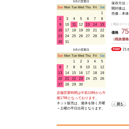
8月の営業日
保存方法：
Sun
Mon
Tue
Wed
Thu
Fri
Sat
開封後は、
1
売価：本体
2
3
4
5
6
7
8
[ 商品コード ] 
9
10
11
12
13
14
15
7
16
17
18
19
20
21
22
価格
23
24
25
26
27
28
29
（税抜価格
30
31
21
9月の営業日
Sun
Mon
Tue
Wed
Thu
Fri
Sat
1
2
3
4
5
6
7
8
9
10
11
12
13
14
15
16
17
18
19
20
21
22
23
24
25
26
27
28
29
30
店舗営業時間は午前10時から午
後17時となっております。
ネット販売は、連休を除く月曜
～土曜の平日出荷となります。