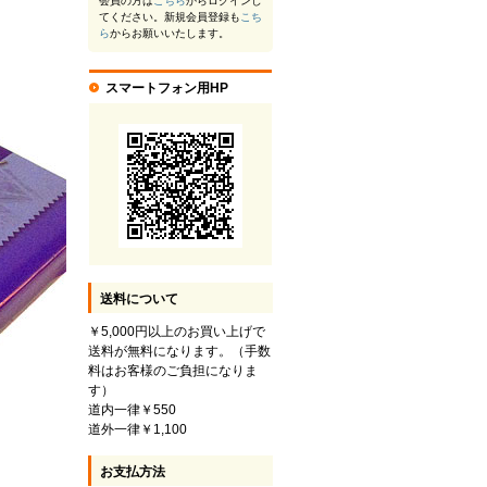
会員の方は
こちら
からログインし
てください。新規会員登録も
こち
ら
からお願いいたします。
スマートフォン用HP
送料について
￥5,000円以上のお買い上げで
送料が無料になります。（手数
料はお客様のご負担になりま
す）
道内一律￥550
道外一律￥1,100
お支払方法