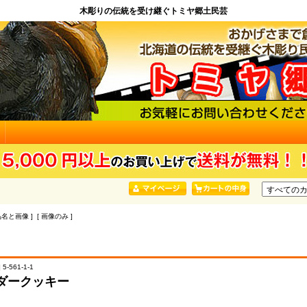
木彫りの伝統を受け継ぐトミヤ郷土民芸
品名と画像 ] [ 画像のみ ]
5-561-1-1
ダークッキー