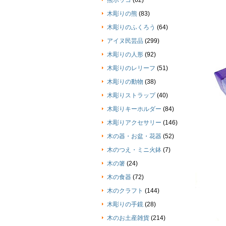
熊ボッコ
(62)
木彫りの熊
(83)
木彫りのふくろう
(64)
アイヌ民芸品
(299)
木彫りの人形
(92)
木彫りのレリーフ
(51)
木彫りの動物
(38)
木彫りストラップ
(40)
木彫りキーホルダー
(84)
木彫りアクセサリー
(146)
木の器・お盆・花器
(52)
木のつえ・ミニ火鉢
(7)
木の箸
(24)
木の食器
(72)
木のクラフト
(144)
木彫りの手鏡
(28)
木のお土産雑貨
(214)