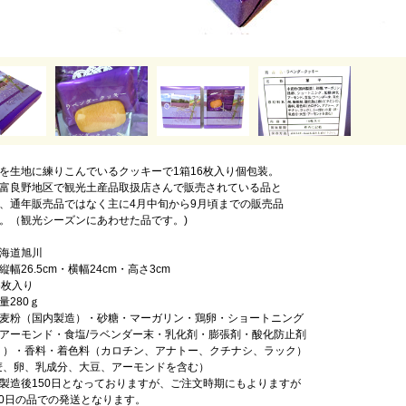
を生地に練りこんでいるクッキーで1箱16枚入り個包装。
富良野地区で観光土産品取扱店さんで販売されている品と
、通年販売品ではなく主に4月中旬から9月頃までの販売品
。（観光シーズンにあわせた品です。)
海道旭川
幅26.5cm・横幅24cm・高さ3cm
6枚入り
量280ｇ
麦粉（国内製造）・砂糖・マーガリン・鶏卵・ショートニング
アーモンド・食塩/ラベンダー末・乳化剤・膨張剤・酸化防止剤
Ｅ）・香料・着色料（カロチン、アナトー、クチナシ、ラック）
麦、卵、乳成分、大豆、アーモンドを含む）
製造後150日となっておりますが、ご注文時期にもよりますが
140日の品での発送となります。