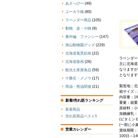
あさっぴー
(49)
ユーカラ織
(80)
ラベンダー商品
(105)
動物 皮・小物
(9)
番外編 ファンシー
(147)
旭山動物園グッズ
(229)
北海道風景絵画
(22)
ラベンダー
北海道版画
(26)
主に北海道
なりますが
観光土産屋食品
(59)
となります
十勝石・メノウ
(17)
製造地：北
馬油・熊油関連
(21)
箱サイズ：縦
内容量：1
新着/売れ筋ランキング
重量：箱重
原材料：小
新着商品
加糖練乳・
売れ筋商品ベスト5
(ビタミン
(一部に小
営業カレンダー
賞味期限：
100日～