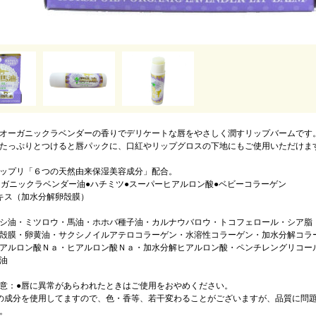
オーガニックラベンダーの香りでデリケートな唇をやさしく潤すリップバームです
たっぷりとつけると唇パックに、口紅やリップグロスの下地にもご使用いただけま
ップリ「６つの天然由来保湿美容成分」配合。
ーガニックラベンダー油●ハチミツ●スーパーヒアルロン酸●ベビーコラーゲン
キス（加水分解卵殻膜）
シ油・ミツロウ・馬油・ホホバ種子油・カルナウバロウ・トコフェロール・シア脂
殻膜・卵黄油・サクシノイルアテロコラーゲン・水溶性コラーゲン・加水分解コラ
アルロン酸Ｎａ・ヒアルロン酸Ｎａ・加水分解ヒアルロン酸・ペンチレングリコー
油
意：●唇に異常があらわれたときはご使用をおやめください。
の成分を使用してますので、色・香等、若干変わることがございますが、品質に問
。