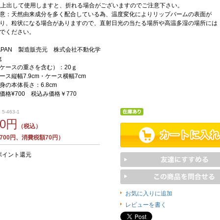
以上出して使用しますと、折れる場合がございますのでご注意下さい。
意：天然由来成分を多く配合している為、温度変化によりリップバームの表面が
り、粒状になる場合がありますので、直射日光の当たる場所や高温多湿の場所には
でください。
N JAPAN 製造販売元 株式会社不動化学
ｇ
ケースの重さを含む）：20ｇ
ース縦幅7.9cm・ケース横幅7cm
体長さ：6.8cm
価格¥700 税込み価格￥770
5-463-1
70円
（税込）
700円、消費税額70円）
ポイント還元
お気に入りに追加
レビューを書く