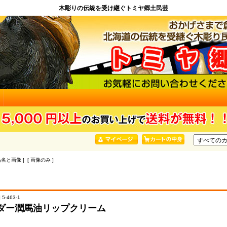
木彫りの伝統を受け継ぐトミヤ郷土民芸
品名と画像 ] [ 画像のみ ]
5-463-1
ダー潤馬油リップクリーム