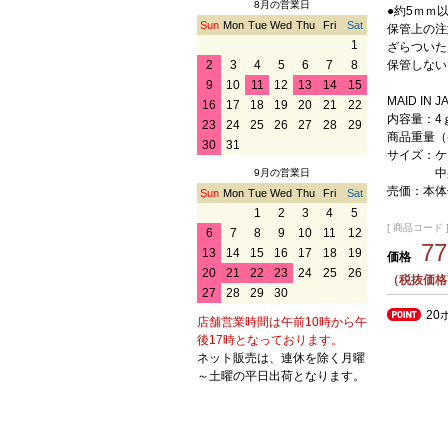
8月の営業日
●約5ｍｍ
Sun
Mon
Tue
Wed
Thu
Fri
Sat
保管上の注
1
ざらついた
保管しない
2
3
4
5
6
7
8
9
10
11
12
13
14
15
MAID I
16
17
18
19
20
21
22
内容量：4
23
24
25
26
27
28
29
商品重量（
30
31
サイズ：ケ
中身の本
9月の営業日
売価：本体
Sun
Mon
Tue
Wed
Thu
Fri
Sat
1
2
3
4
5
[ 商品コード ] 
6
7
8
9
10
11
12
7
13
14
15
16
17
18
19
価格
20
21
22
23
24
25
26
（税抜価格
27
28
29
30
20
店舗営業時間は午前10時から午
後17時となっております。
ネット販売は、連休を除く月曜
～土曜の平日出荷となります。