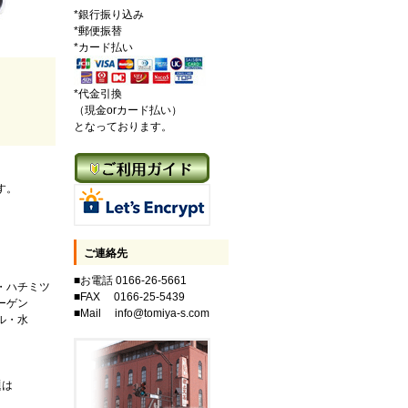
*銀行振り込み
*郵便振替
*カード払い
*代金引換
（現金orカード払い）
となっております。
。
す。
ご連絡先
■お電話 0166-26-5661
・ハチミツ
■FAX 0166-25-5439
ーゲン
■Mail info@tomiya-s.com
ル・水
題は