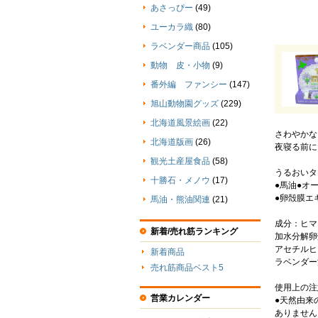
あさっぴー
(49)
ユーカラ織
(80)
ラベンダー商品
(105)
動物 皮・小物
(9)
番外編 ファンシー
(147)
旭山動物園グッズ
(229)
北海道風景絵画
(22)
さわやかな
北海道版画
(26)
夜寝る前に
観光土産屋食品
(58)
うるおいタ
十勝石・メノウ
(17)
●馬油●オ
●卵殻膜エ
馬油・熊油関連
(21)
成分：ヒマ
新着/売れ筋ランキング
加水分解卵
アセチルヒ
新着商品
ラベンダー
売れ筋商品ベスト5
使用上の注
営業カレンダー
●天然由来
ありません