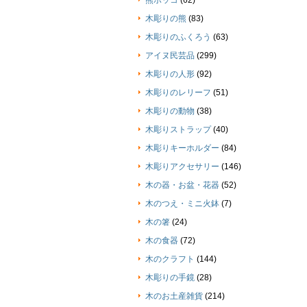
熊ボッコ
(62)
木彫りの熊
(83)
木彫りのふくろう
(63)
アイヌ民芸品
(299)
木彫りの人形
(92)
木彫りのレリーフ
(51)
木彫りの動物
(38)
木彫りストラップ
(40)
木彫りキーホルダー
(84)
木彫りアクセサリー
(146)
木の器・お盆・花器
(52)
木のつえ・ミニ火鉢
(7)
木の箸
(24)
木の食器
(72)
木のクラフト
(144)
木彫りの手鏡
(28)
木のお土産雑貨
(214)