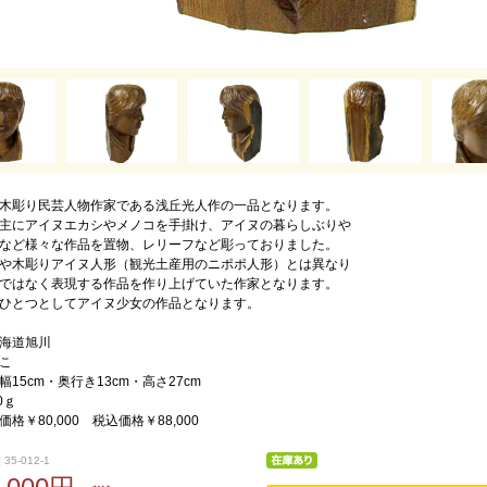
木彫り民芸人物作家である浅丘光人作の一品となります。
主にアイヌエカシやメノコを手掛け、アイヌの暮らしぶりや
など様々な作品を置物、レリーフなど彫っておりました。
や木彫りアイヌ人形（観光土産用のニポポ人形）とは異なり
ではなく表現する作品を作り上げていた作家となります。
ひとつとしてアイヌ少女の作品となります。
海道旭川
こ
15cm・奥行き13cm・高さ27cm
0ｇ
格￥80,000 税込価格￥88,000
35-012-1