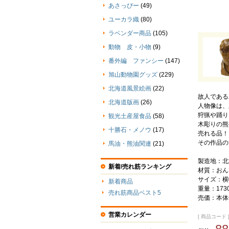
あさっぴー
(49)
ユーカラ織
(80)
ラベンダー商品
(105)
動物 皮・小物
(9)
番外編 ファンシー
(147)
旭山動物園グッズ
(229)
北海道風景絵画
(22)
故人である
北海道版画
(26)
人物像は、
狩猟や踊り
観光土産屋食品
(58)
木彫りの熊
十勝石・メノウ
(17)
売れる品！
その作品の
馬油・熊油関連
(21)
製造地：北
新着/売れ筋ランキング
材質：おん
サイズ：横幅
新着商品
重量：173
売れ筋商品ベスト5
売価：本体価
営業カレンダー
[ 商品コード ] 