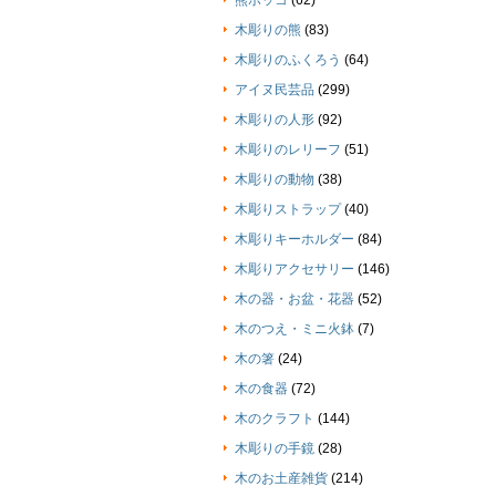
熊ボッコ
(62)
木彫りの熊
(83)
木彫りのふくろう
(64)
アイヌ民芸品
(299)
木彫りの人形
(92)
木彫りのレリーフ
(51)
木彫りの動物
(38)
木彫りストラップ
(40)
木彫りキーホルダー
(84)
木彫りアクセサリー
(146)
木の器・お盆・花器
(52)
木のつえ・ミニ火鉢
(7)
木の箸
(24)
木の食器
(72)
木のクラフト
(144)
木彫りの手鏡
(28)
木のお土産雑貨
(214)