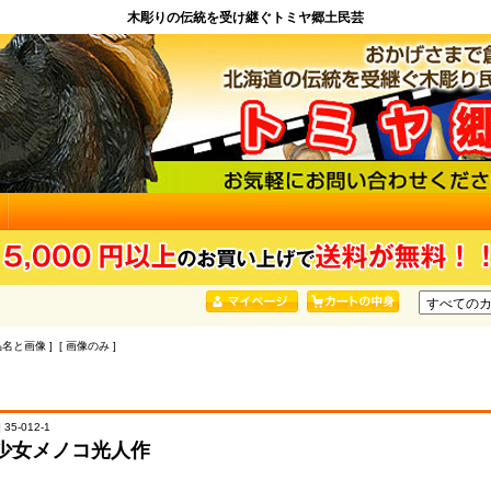
木彫りの伝統を受け継ぐトミヤ郷土民芸
品名と画像 ] [ 画像のみ ]
35-012-1
少女メノコ光人作