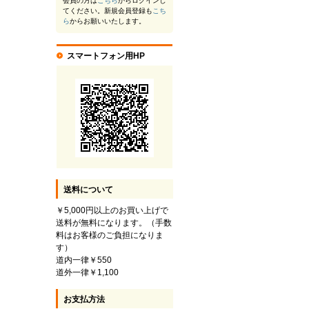
会員の方は
こちら
からログインし
てください。新規会員登録も
こち
ら
からお願いいたします。
スマートフォン用HP
送料について
￥5,000円以上のお買い上げで
送料が無料になります。（手数
料はお客様のご負担になりま
す）
道内一律￥550
道外一律￥1,100
お支払方法