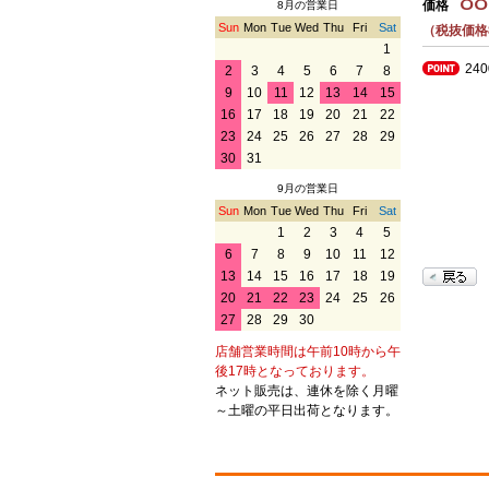
8
価格
8月の営業日
Sun
Mon
Tue
Wed
Thu
Fri
Sat
（税抜価格8
1
24
2
3
4
5
6
7
8
9
10
11
12
13
14
15
16
17
18
19
20
21
22
23
24
25
26
27
28
29
30
31
9月の営業日
Sun
Mon
Tue
Wed
Thu
Fri
Sat
1
2
3
4
5
6
7
8
9
10
11
12
13
14
15
16
17
18
19
20
21
22
23
24
25
26
27
28
29
30
店舗営業時間は午前10時から午
後17時となっております。
ネット販売は、連休を除く月曜
～土曜の平日出荷となります。