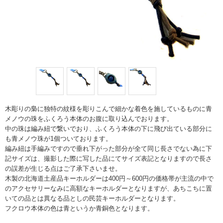
木彫りの梟に独特の紋様を彫りこんで細かな着色を施しているものに青
メノウの珠をふくろう本体のお腹に取り込んでおります。
中の珠は編み紐で繋いでおり、ふくろう本体の下に飛び出ている部分に
も青メノウ珠が1個ついております。
編み紐は手編みですので垂れ下がった部分が全て同じ長さでない為に下
記サイズは、撮影した際に写した品にてサイズ表記となりますので長さ
の誤差が生じる点はご了承下さいませ。
木製の北海道土産品キーホルダーは400円～600円の価格帯が主流の中で
のアクセサリーなみに高額なキーホルダーとなりますが、あちこちに置
いての品とは異なる品としの民芸キーホルダーとなります。
フクロウ本体の色は青というか青銅色となります。