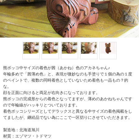
熊ボッコ中サイズの着色が茜（あかね）色のアカネちゃん♪
年輪多めで「茜薄め色」と、表現が微妙なのも手塗りで１個の為の１度
のペイントで、複数の同時着色としていないため着色も一品もの？的
な。
顔を正面に向けると両足が右向きになっております。
熊ボッコの完成形からの着色となってますが、薄めのあかねちゃんです
ので年輪線がハッキリとついております。
着色ボッコシリーズとしてデラックスと異なる中サイズの着色掲載をし
てましたが、継続品でない為にここで一区切りにさせていただきます。
製造地：北海道旭川
材質：エゾマツ・トドマツ