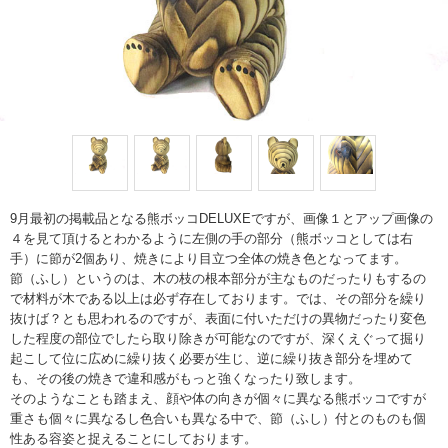
9月最初の掲載品となる熊ボッコDELUXEですが、画像１とアップ画像の
４を見て頂けるとわかるように左側の手の部分（熊ボッコとしては右
手）に節が2個あり、焼きにより目立つ全体の焼き色となってます。
節（ふし）というのは、木の枝の根本部分が主なものだったりもするの
で材料が木である以上は必ず存在しております。では、その部分を繰り
抜けば？とも思われるのですが、表面に付いただけの異物だったり変色
した程度の部位でしたら取り除きが可能なのですが、深くえぐって掘り
起こして位に広めに繰り抜く必要が生じ、逆に繰り抜き部分を埋めて
も、その後の焼きで違和感がもっと強くなったり致します。
そのようなことも踏まえ、顔や体の向きが個々に異なる熊ボッコですが
重さも個々に異なるし色合いも異なる中で、節（ふし）付とのものも個
性ある容姿と捉えることにしております。