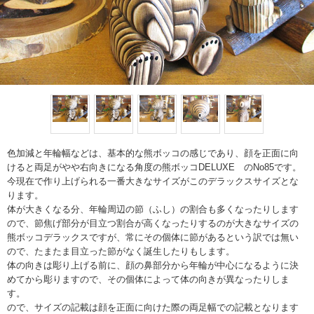
色加減と年輪幅などは、基本的な熊ボッコの感じであり、顔を正面に向
けると両足がやや右向きになる角度の熊ボッコDELUXE のNo85です。
今現在で作り上げられる一番大きなサイズがこのデラックスサイズとな
ります。
体が大きくなる分、年輪周辺の節（ふし）の割合も多くなったりします
ので、節焦げ部分が目立つ割合が高くなったりするのが大きなサイズの
熊ボッコデラックスですが、常にその個体に節があるという訳では無い
ので、たまたま目立った節がなく誕生したりもします。
体の向きは彫り上げる前に、顔の鼻部分から年輪が中心になるように決
めてから彫りますので、その個体によって体の向きが異なったりしま
す。
ので、サイズの記載は顔を正面に向けた際の両足幅での記載となります