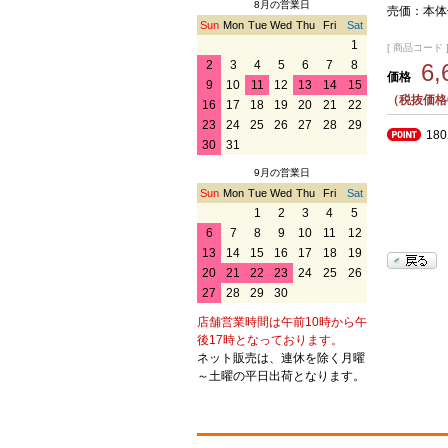
8月の営業日
売価：本体価
Sun
Mon
Tue
Wed
Thu
Fri
Sat
1
[ 商品コード ] 
2
3
4
5
6
7
8
6
価格
9
10
11
12
13
14
15
（税抜価格6
16
17
18
19
20
21
22
23
24
25
26
27
28
29
18
30
31
9月の営業日
Sun
Mon
Tue
Wed
Thu
Fri
Sat
1
2
3
4
5
6
7
8
9
10
11
12
13
14
15
16
17
18
19
20
21
22
23
24
25
26
27
28
29
30
店舗営業時間は午前10時から午
後17時となっております。
ネット販売は、連休を除く月曜
～土曜の平日出荷となります。