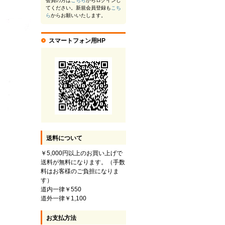
会員の方は
こちら
からログインし
てください。新規会員登録も
こち
ら
からお願いいたします。
スマートフォン用HP
送料について
￥5,000円以上のお買い上げで
送料が無料になります。（手数
料はお客様のご負担になりま
す）
道内一律￥550
道外一律￥1,100
お支払方法