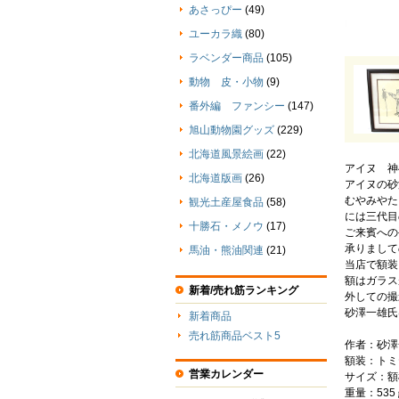
あさっぴー
(49)
ユーカラ織
(80)
ラベンダー商品
(105)
動物 皮・小物
(9)
番外編 ファンシー
(147)
旭山動物園グッズ
(229)
北海道風景絵画
(22)
アイヌ 神
北海道版画
(26)
アイヌの砂
むやみやた
観光土産屋食品
(58)
には三代目
十勝石・メノウ
(17)
ご来賓への
承りまして
馬油・熊油関連
(21)
当店で額装
額はガラス
新着/売れ筋ランキング
外しての撮
砂澤一雄氏
新着商品
売れ筋商品ベスト5
作者：砂澤
額装：トミ
営業カレンダー
サイズ：額横
重量：535