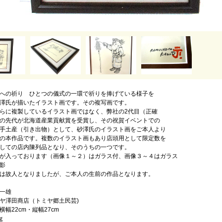
への祈り ひとつの儀式の一環で祈りを捧げている様子を
澤氏が描いたイラスト画です。その複写画です。
らに複製しているイラスト画ではなく、弊社の2代目（正確
の先代が北海道産業貢献賞を受賞し、その祝賀イベントでの
手土産（引き出物）として、砂澤氏のイラスト画をご本人より
の本作品です。複数のイラスト画もあり店頭用として限定数を
しての店内陳列品となり、そのうちの一つです。
が入っております（画像１～２）はガラス付、画像３～４はガラス
影
は故人となりましたが、ご本人の生前の作品となります。
一雄
ヤ澤田商店（トミヤ郷土民芸)
幅22cm・縦幅27cm
ｇ