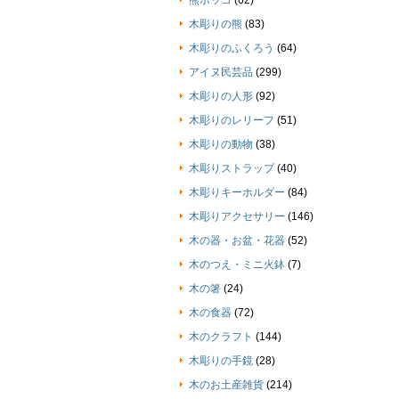
熊ボッコ
(62)
木彫りの熊
(83)
木彫りのふくろう
(64)
アイヌ民芸品
(299)
木彫りの人形
(92)
木彫りのレリーフ
(51)
木彫りの動物
(38)
木彫りストラップ
(40)
木彫りキーホルダー
(84)
木彫りアクセサリー
(146)
木の器・お盆・花器
(52)
木のつえ・ミニ火鉢
(7)
木の箸
(24)
木の食器
(72)
木のクラフト
(144)
木彫りの手鏡
(28)
木のお土産雑貨
(214)