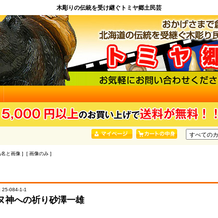
木彫りの伝統を受け継ぐトミヤ郷土民芸
品名と画像 ] [ 画像のみ ]
25-084-1-1
ヌ神への祈り砂澤一雄