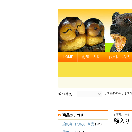
HOME
お気に入り
お支払い方法
[ 商品名のみ ] [ 商
並べ替え：
商品カテゴリ
[ 商品コード ] 
額入り
鹿の角（つの）商品
(26)