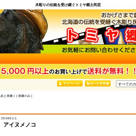
木彫りの伝統を受け継ぐトミヤ郷土民芸
品名と画像 ] [ 画像のみ ]
25-043-1-1
 アイヌメノコ