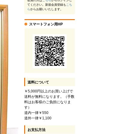
会員の方は
こちら
からログインし
てください。新規会員登録も
こち
ら
からお願いいたします。
スマートフォン用HP
送料について
￥5,000円以上のお買い上げで
送料が無料になります。（手数
料はお客様のご負担になりま
す）
道内一律￥550
道外一律￥1,100
お支払方法