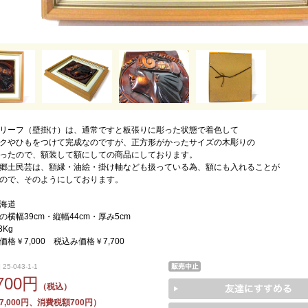
リーフ（壁掛け）は、通常ですと板張りに彫った状態で着色して
クやひもをつけて完成なのですが、正方形がかったサイズの木彫りの
ったので、額装して額にしての商品にしております。
郷土民芸は、額縁・油絵・掛け軸なども扱っている為、額にも入れることが
ので、そのようにしております。
海道
横幅39cm・縦幅44cm・厚み5cm
3Kg
格￥7,000 税込み価格￥7,700
25-043-1-1
,700円
（税込）
,000円、消費税額700円）