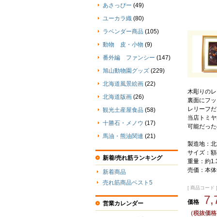
あさっぴー
(49)
ユーカラ織
(80)
ラベンダー商品
(105)
動物 皮・小物
(9)
番外編 ファンシー
(147)
旭山動物園グッズ
(229)
北海道風景絵画
(22)
木彫りのレ
北海道版画
(26)
裏面にフッ
レリーフだ
観光土産屋食品
(58)
当店トミヤ
十勝石・メノウ
(17)
可能だった
馬油・熊油関連
(21)
製造地：北
サイズ：額の
新着/売れ筋ランキング
重量：約1.
売価：本体価
新着商品
売れ筋商品ベスト5
[ 商品コード ] 
7
価格
営業カレンダー
（税抜価格7