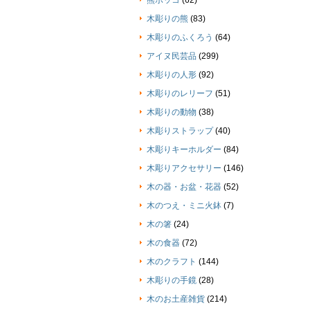
熊ボッコ
(62)
木彫りの熊
(83)
木彫りのふくろう
(64)
アイヌ民芸品
(299)
木彫りの人形
(92)
木彫りのレリーフ
(51)
木彫りの動物
(38)
木彫りストラップ
(40)
木彫りキーホルダー
(84)
木彫りアクセサリー
(146)
木の器・お盆・花器
(52)
木のつえ・ミニ火鉢
(7)
木の箸
(24)
木の食器
(72)
木のクラフト
(144)
木彫りの手鏡
(28)
木のお土産雑貨
(214)