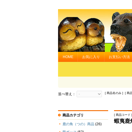
HOME
お気に入り
お支払い方法
[ 商品名のみ ] [ 商
並べ替え：
商品カテゴリ
[ 商品コード ] 
蝦夷鹿
鹿の角（つの）商品
(26)