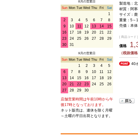
8月の営業日
製造地：北
Sun
Mon
Tue
Wed
Thu
Fri
Sat
材質：阿寒
1
サイズ：鹿角
重量：5～1
2
3
4
5
6
7
8
売価：本体価
9
10
11
12
13
14
15
16
17
18
19
20
21
22
[ 商品コード ] 
23
24
25
26
27
28
29
1
30
31
価格
（税抜価格1
9月の営業日
Sun
Mon
Tue
Wed
Thu
Fri
Sat
40
1
2
3
4
5
6
7
8
9
10
11
12
13
14
15
16
17
18
19
20
21
22
23
24
25
26
27
28
29
30
店舗営業時間は午前10時から午
後17時となっております。
ネット販売は、連休を除く月曜
～土曜の平日出荷となります。