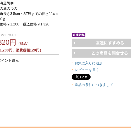
海道阿寒
の鹿のつの
長さ3.5cm・ST紐までの長さ11cm
0ｇ
格￥1,200 税込価格￥1,320
22-079-1-1
,320円
（税込）
,200円、消費税額120円）
ポイント還元
お気に入りに追加
レビューを書く
返品の条件につきまして