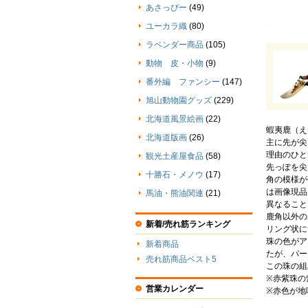
あさっぴー
(49)
ユーカラ織
(80)
ラベンダー商品
(105)
動物 皮・小物
(9)
番外編 ファンシー
(147)
旭山動物園グッズ
(229)
北海道風景絵画
(22)
蝦夷鹿（え
北海道版画
(26)
主に先が尖
理由のひと
観光土産屋食品
(58)
先っぽを尖
十勝石・メノウ
(17)
角の模様が
は画像現品
馬油・熊油関連
(21)
異なること
鹿角以外の
新着/売れ筋ランキング
リング状に
珠の色がア
新着商品
たが、パー
売れ筋商品ベスト5
この珠の組
※赤紫珠の
営業カレンダー
※赤色が地