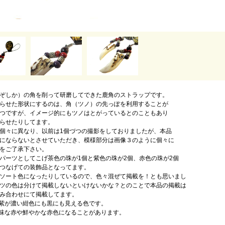
ぞしか）の角を削って研磨してできた鹿角のストラップです。
らせた形状にするのは、角（ツノ）の先っぽを利用することが
つですが、イメージ的にもツノはとがっているとのこともあり
らせたりしてます。
個々に異なり、以前は1個づつの撮影をしておりましたが、本品
にならないとさせていただき、模様部分は画像３のように個々に
をご了承下さい。
パーツとしてこげ茶色の珠が1個と紫色の珠が2個、赤色の珠が2個
つなげての装飾品となってます。
ソート色になったりしているので、色々混ぜて掲載を！とも思いまし
ツの色は分けて掲載しないといけないかな？とのことで本品の掲載は
み合わせにて掲載してます。
紫が濃い紺色にも黒にも見える色です。
味な赤や鮮やかな赤色になることがあります。