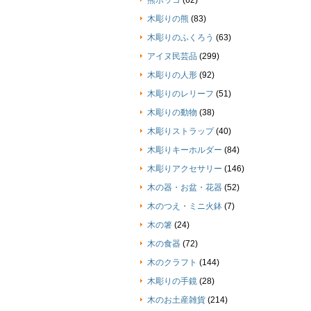
熊ボッコ
(62)
木彫りの熊
(83)
木彫りのふくろう
(63)
アイヌ民芸品
(299)
木彫りの人形
(92)
木彫りのレリーフ
(51)
木彫りの動物
(38)
木彫りストラップ
(40)
木彫りキーホルダー
(84)
木彫りアクセサリー
(146)
木の器・お盆・花器
(52)
木のつえ・ミニ火鉢
(7)
木の箸
(24)
木の食器
(72)
木のクラフト
(144)
木彫りの手鏡
(28)
木のお土産雑貨
(214)