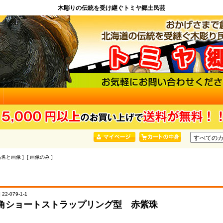
木彫りの伝統を受け継ぐトミヤ郷土民芸
品名と画像 ] [ 画像のみ ]
22-079-1-1
角ショートストラップリング型 赤紫珠