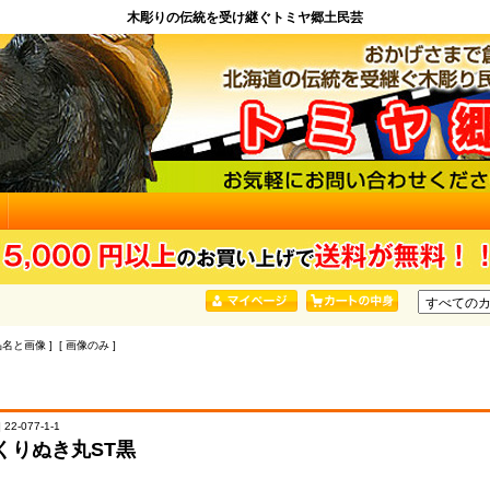
木彫りの伝統を受け継ぐトミヤ郷土民芸
品名と画像 ] [ 画像のみ ]
22-077-1-1
くりぬき丸ST黒