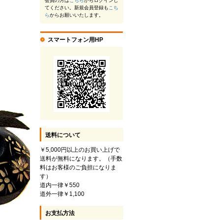
会員の方は
こちら
からログインし
てください。新規会員登録も
こち
ら
からお願いいたします。
スマートフォン用HP
送料について
￥5,000円以上のお買い上げで
送料が無料になります。（手数
料はお客様のご負担になりま
す）
道内一律￥550
道外一律￥1,100
お支払方法