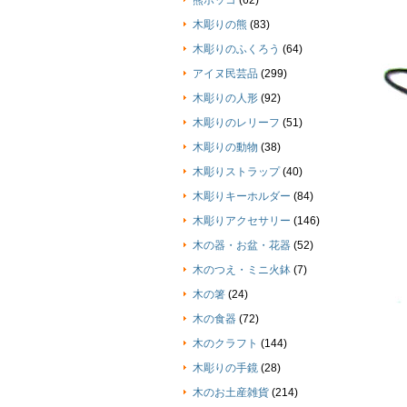
熊ボッコ
(62)
木彫りの熊
(83)
木彫りのふくろう
(64)
アイヌ民芸品
(299)
木彫りの人形
(92)
木彫りのレリーフ
(51)
木彫りの動物
(38)
木彫りストラップ
(40)
木彫りキーホルダー
(84)
木彫りアクセサリー
(146)
木の器・お盆・花器
(52)
木のつえ・ミニ火鉢
(7)
木の箸
(24)
木の食器
(72)
木のクラフト
(144)
木彫りの手鏡
(28)
木のお土産雑貨
(214)