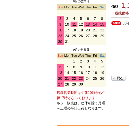
8月の営業日
1
価格
Sun
Mon
Tue
Wed
Thu
Fri
Sat
1
（税抜価格1
2
3
4
5
6
7
8
30
9
10
11
12
13
14
15
16
17
18
19
20
21
22
23
24
25
26
27
28
29
30
31
9月の営業日
Sun
Mon
Tue
Wed
Thu
Fri
Sat
1
2
3
4
5
6
7
8
9
10
11
12
13
14
15
16
17
18
19
20
21
22
23
24
25
26
27
28
29
30
店舗営業時間は午前10時から午
後17時となっております。
ネット販売は、連休を除く月曜
～土曜の平日出荷となります。