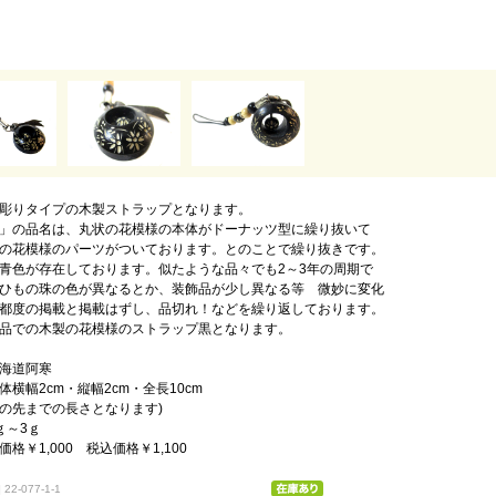
彫りタイプの木製ストラップとなります。
」の品名は、丸状の花模様の本体がドーナッツ型に繰り抜いて
の花模様のパーツがついております。とのことで繰り抜きです。
青色が存在しております。似たような品々でも2～3年の周期で
ひもの珠の色が異なるとか、装飾品が少し異なる等 微妙に変化
都度の掲載と掲載はずし、品切れ！などを繰り返しております。
品での木製の花模様のストラップ黒となります。
海道阿寒
横幅2cm・縦幅2cm・全長10cm
の先までの長さとなります)
ｇ～3ｇ
格￥1,000 税込価格￥1,100
22-077-1-1