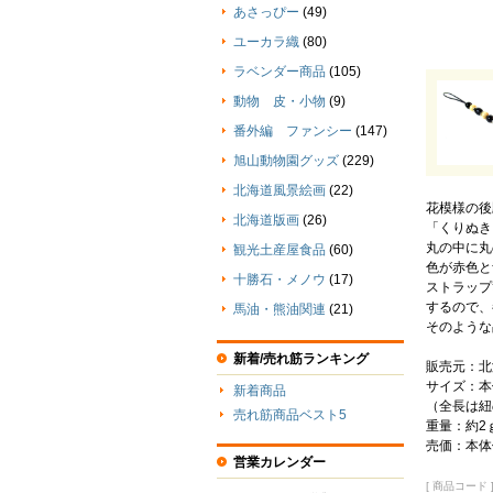
あさっぴー
(49)
ユーカラ織
(80)
ラベンダー商品
(105)
動物 皮・小物
(9)
番外編 ファンシー
(147)
旭山動物園グッズ
(229)
北海道風景絵画
(22)
花模様の後
北海道版画
(26)
「くりぬき
丸の中に丸
観光土産屋食品
(60)
色が赤色と
十勝石・メノウ
(17)
ストラップ
するので、
馬油・熊油関連
(21)
そのような
新着/売れ筋ランキング
販売元：北
サイズ：本体
新着商品
（全長は紐
売れ筋商品ベスト5
重量：約2
売価：本体価
営業カレンダー
[ 商品コード ] 