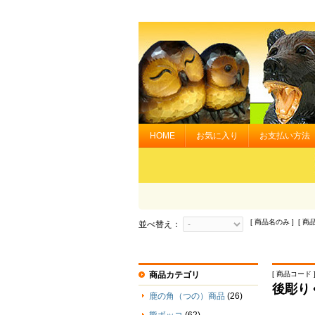
HOME
お気に入り
お支払い方法
[ 商品名のみ ] [ 商
並べ替え：
商品カテゴリ
[ 商品コード ] 
後彫り
鹿の角（つの）商品
(26)