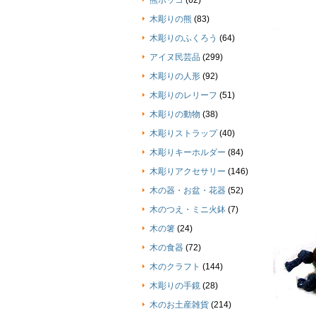
熊ボッコ
(62)
木彫りの熊
(83)
木彫りのふくろう
(64)
アイヌ民芸品
(299)
木彫りの人形
(92)
木彫りのレリーフ
(51)
木彫りの動物
(38)
木彫りストラップ
(40)
木彫りキーホルダー
(84)
木彫りアクセサリー
(146)
木の器・お盆・花器
(52)
木のつえ・ミニ火鉢
(7)
木の箸
(24)
木の食器
(72)
木のクラフト
(144)
木彫りの手鏡
(28)
木のお土産雑貨
(214)