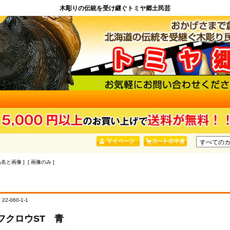
木彫りの伝統を受け継ぐトミヤ郷土民芸
品名と画像 ] [ 画像のみ ]
22-060-1-1
フクロウST 青