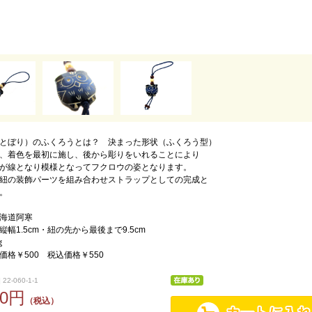
とぼり）のふくろうとは？ 決まった形状（ふくろう型）
、着色を最初に施し、後から彫りをいれることにより
が線となり模様となってフクロウの姿となります。
紐の装飾パーツを組み合わせストラップとしての完成と
。
海道阿寒
幅1.5cm・紐の先から最後まで9.5cm
ｇ
価格￥500 税込価格￥550
22-060-1-1
50円
（税込）