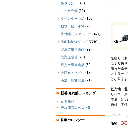
あさっぴー
(49)
ユーカラ織
(80)
ラベンダー商品
(105)
動物 皮・小物
(9)
番外編 ファンシー
(147)
旭山動物園グッズ
(229)
北海道風景絵画
(22)
北海道版画
(26)
後彫り（あ
に切り抜き
観光土産屋食品
(59)
彫った部分
十勝石・メノウ
(17)
ストラップ
となります
馬油・熊油関連
(21)
販売地：北
新着/売れ筋ランキング
サイズ：梟縦
重量：約5
新着商品
売価：本体
売れ筋商品ベスト5
[ 商品コード ] 
営業カレンダー
5
価格