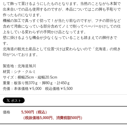
して飾って置けるようにしたものとなります。当然のことながら木製で
出来合いでの品も使用するのですが、本品についてはこの脚も手彫りで
作ったものになります。
機械の加工で真っすぐ切って！が当たり前なのですが、フチの部分など
含めて湾曲になっている部分含めてノミで削ってペーパーかけしての仕
上をしている変わらずの手間かけ品となってます。
壁に掛けるような機会が少なくなっていることも踏まえての脚付きで
す。
北海道の観光土産品として位置づけは変わらないので「北海道」の焼き
印がついております。
製造地：北海道旭川
材質：シナ・クルミ
サイズ：横幅25cm・縦幅20.5cm
重量：板張り熊370ｇ・脚80ｇ・計450ｇ
売価：本体価格￥5,000 税込価格￥5,500
価格
5,500円（税込）
（税抜価格5,000円、消費税額500円）