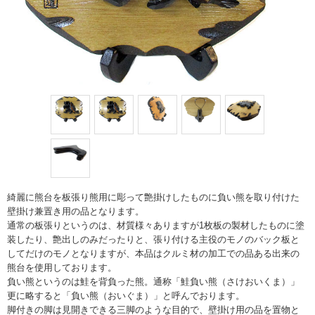
綺麗に熊台を板張り熊用に彫って艶掛けしたものに負い熊を取り付けた
壁掛け兼置き用の品となります。
通常の板張りというのは、材質様々ありますが1枚板の製材したものに塗
装したり、艶出しのみだったりと、張り付ける主役のモノのバック板と
してだけのモノとなりますが、本品はクルミ材の加工での品ある出来の
熊台を使用しております。
負い熊というのは鮭を背負った熊。通称「鮭負い熊（さけおいくま）」
更に略すると「負い熊（おいぐま）」と呼んでおります。
脚付きの脚は見開きできる三脚のような目的で、壁掛け用の品を置物と