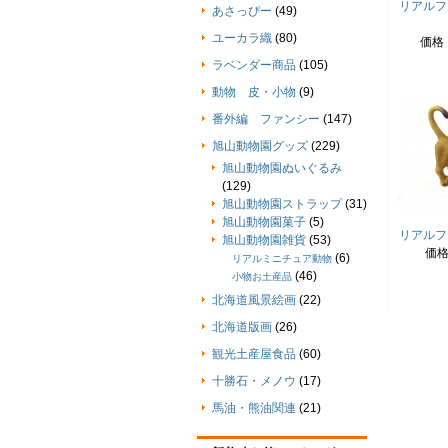
リアルフ
あさっぴー
(49)
ユーカラ織
(80)
価格
ラベンダー商品
(105)
動物 皮・小物
(9)
番外編 ファンシー
(147)
旭山動物園グッズ
(229)
旭山動物園ぬいぐるみ
(129)
旭山動物園ストラップ
(31)
旭山動物園菓子
(5)
リアルフ
旭山動物園雑貨
(53)
価
(6)
リアルミニチュア動物
(46)
小物お土産品
北海道風景絵画
(22)
北海道版画
(26)
観光土産屋食品
(60)
十勝石・メノウ
(17)
馬油・熊油関連
(21)