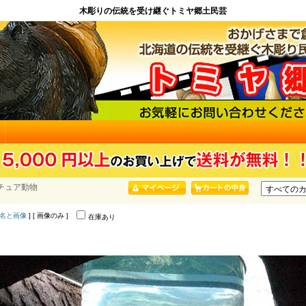
木彫りの伝統を受け継ぐトミヤ郷土民芸
チュア動物
名と画像
] [ 画像のみ ]
在庫あり