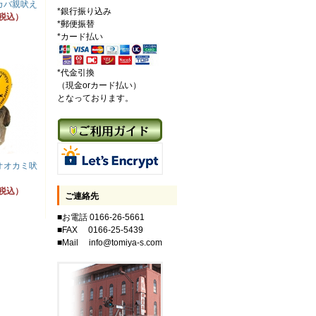
カバ親吠え
*銀行振り込み
（税込）
*郵便振替
*カード払い
*代金引換
（現金orカード払い）
となっております。
オオカミ吠
（税込）
ご連絡先
■お電話 0166-26-5661
■FAX 0166-25-5439
■Mail info@tomiya-s.com