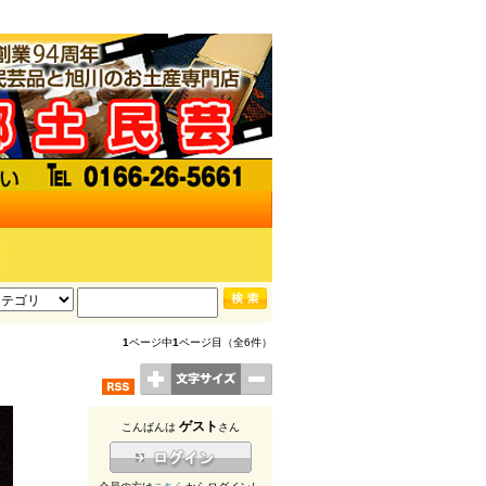
1
ページ中
1
ページ目（全6件）
ゲスト
こんばんは
さん