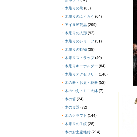
熊ボッコ
(62)
木彫りの熊
(83)
木彫りのふくろう
(64)
アイヌ民芸品
(299)
木彫りの人形
(92)
木彫りのレリーフ
(51)
木彫りの動物
(38)
木彫りストラップ
(40)
木彫りキーホルダー
(84)
木彫りアクセサリー
(146)
木の器・お盆・花器
(52)
木のつえ・ミニ火鉢
(7)
木の箸
(24)
木の食器
(72)
木のクラフト
(144)
木彫りの手鏡
(28)
木のお土産雑貨
(214)