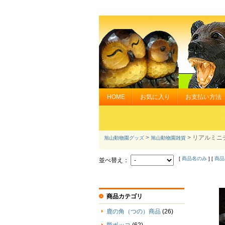
HOME
お気に入り
お支払い方法
>
> リアルミニ
旭山動物園グッズ
旭山動物園雑貨
[
商品名のみ
] [
商品
並べ替え：
商品カテゴリ
鹿の角（つの）商品
(26)