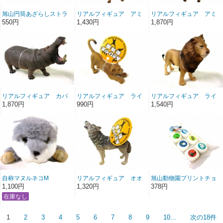
旭山円筒あざらしストラ
リアルフィギュア アミ
リアルフィギュア アミ
ップ根付けブルー新
メキリン仔
メキリン親
550円
1,430円
1,870円
リアルフィギュア カバ
リアルフィギュア ライ
リアルフィギュア ライ
親吠え
オン仔
オンオス
1,870円
990円
1,540円
自称マヌルネコM
リアルフィギュア オオ
旭山動物園プリントチョ
カミ吠え
コマシュマロ
1,100円
1,320円
378円
1
2
3
4
5
6
7
8
9
10...
次の18件