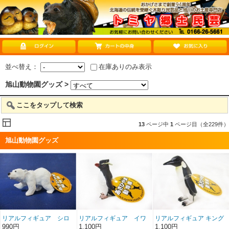
並べ替え：
在庫ありのみ表示
旭山動物園グッズ >
ここをタップして検索
13
ページ中
1
ページ目（全229件）
旭山動物園グッズ
リアルフィギュア シロ
リアルフィギュア イワ
リアルフィギュア キング
クマ仔
トビペンギン
ペンギン
990円
1,100円
1,100円