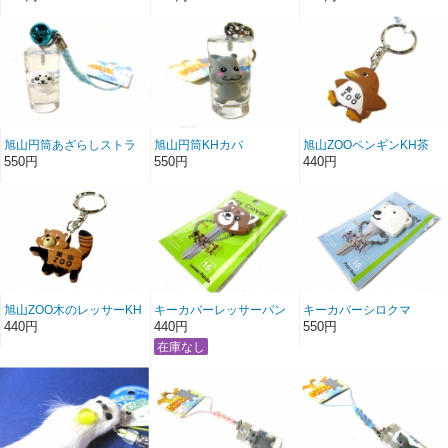
旭山円筒あざらしストラ
旭山円筒KHカバ
旭山ZOOペンギンKH茶
ップ根付けブルー新
550円
550円
440円
旭山ZOO木のレッサーKH
キーカバーレッサーパン
キーカバーシロクマ
茶
ダ
440円
440円
550円