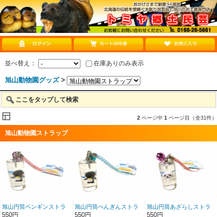
並べ替え：
在庫ありのみ表示
旭山動物園グッズ
>
ここをタップして検索
2
ページ中
1
ページ目（全31件）
旭山動物園ストラップ
旭山円筒ペンギンストラ
旭山円筒ぺんぎんストラ
旭山円筒あざらしストラ
ップ値付けピンク新
ップ根付けブルー新
ップ根付けピンク新
550円
550円
550円