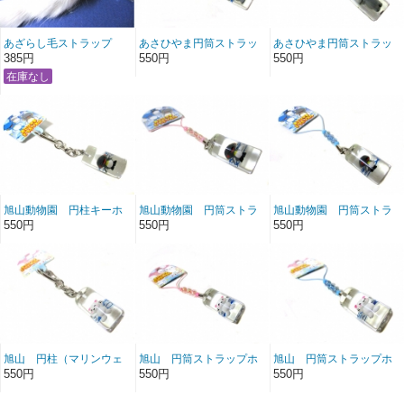
あざらし毛ストラップ
あさひやま円筒ストラッ
あさひやま円筒ストラッ
旭山動物園あざらしくん
プカバ ピンク
プカバ ブルー
385円
550円
550円
黄
旭山動物園 円柱キーホ
旭山動物園 円筒ストラ
旭山動物園 円筒ストラ
ルダー ペンギン
ップ ペンギン ピンク
ップ ぺんぎん ブルー
550円
550円
550円
旭山 円柱（マリンウェ
旭山 円筒ストラップホ
旭山 円筒ストラップホ
イ）キーホルダー ほっ
ッキョクグマ ピンク
ッキョクグマ ブルー
550円
550円
550円
きょくぐま