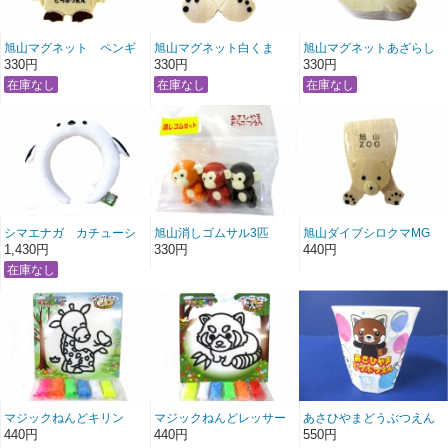
旭山マグネット ペンギ
旭山マグネット白くま
旭山マグネットあざらし
ン
330円
330円
330円
シマエナガ カチューシ
旭山消しゴムサル3匹
旭山ダイブシロクマMG
ャ
1,430円
330円
440円
マジックねんどキリン
マジックねんどレッサー
あさひやまどうぶつえん
パンダ
フリーカップ
440円
440円
550円