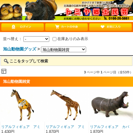
並べ替え：
在庫ありのみ表示
旭山動物園グッズ
>
ここをタップして検索
3
ページ中
1
ページ目（全53件）
旭山動物園雑貨
リアルフィギュア アミ
リアルフィギュア アミ
リアルフィギュア カバ
メキリン仔
メキリン親
親吠え
1,430円
1,870円
1,870円