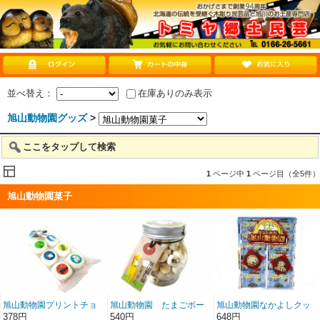
並べ替え：
在庫ありのみ表示
旭山動物園グッズ
>
ここをタップして検索
1
ページ中
1
ページ目（全5件）
旭山動物園菓子
旭山動物園プリントチョ
旭山動物園 たまごボー
旭山動物園なかよしクッ
コマシュマロ
ロ
キーＳ
378円
540円
648円