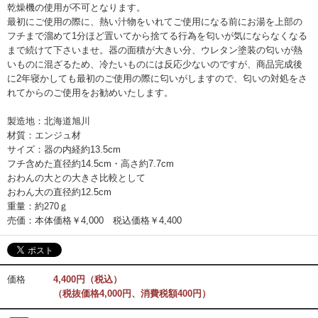
乾燥機の使用が不可となります。
最初にご使用の際に、熱い汁物をいれてご使用になる前にお湯を上部の
フチまで溜めて1分ほど置いてから捨てる行為を匂いが気にならなくなる
まで続けて下さいませ。器の面積が大きい分、ウレタン塗装の匂いが熱
いものに混ざるため、冷たいものには反応少ないのですが、商品完成後
に2年寝かしても最初のご使用の際に匂いがしますので、匂いの対処をさ
れてからのご使用をお勧めいたします。
製造地：北海道旭川
材質：エンジュ材
サイズ：器の内経約13.5cm
フチ含めた直径約14.5cm・高さ約7.7cm
おわんの大との大きさ比較として
おわん大の直径約12.5cm
重量：約270ｇ
売価：本体価格￥4,000 税込価格￥4,400
価格
4,400円（税込）
（税抜価格4,000円、消費税額400円）