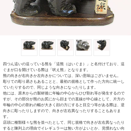
四つん這いの這っている熊を「這熊（はいぐま）」と名付けており、這
ぐまが口を開けている際は「吠え熊」となります。
熊の向きが右向きか左向きかについては、深い意味はございません。
彫りての彫り易さもあることと、最初の規格として作った方向に統一し
ていたりするので、同じような向きになったりします。
他には、原木からの製材後に年輪の中心からひび割れ等が発生するので
すが、その部分が熊のお尻にから顔までの直線が中心線として、片方の
年輪の中心の割れの幅が大きく顔の方にすると目立つ等がある際は、逆
向きに彫ったりしますので、向きが左右異なったりすることもありま
す。
店頭に種類様々な熊を並べたとして、同じ規格で向きが左右異なったり
すると陳列上の理由でイレギュラーは無い方がよいとか、見慣れない向