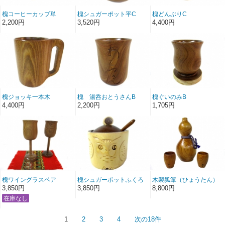
槐コーヒーカップ単
槐シュガーポット平C
槐どんぶりC
2,200円
3,520円
4,400円
槐ジョッキ一本木
槐 湯呑おとうさんB
槐ぐいのみB
4,400円
2,200円
1,705円
槐ワイングラスペア
槐シュガーポットふくろ
木製瓢箪（ひょうたん）
う彫皮つき
徳利 ぐいのみセット
3,850円
3,850円
8,800円
1
2
3
4
次の18件