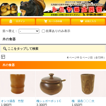
並べ替え：
在庫ありのみ表示
木の食器
ここをタップして検索
4
ページ中
1
ページ目（全72件）
木の食器
オンコ湯呑 竹型
槐シュガーポットC
槐 湯呑〇〇〇大
1,980円
3,300円
1,650円