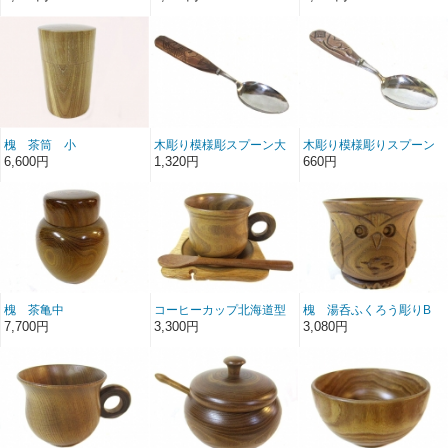
槐 茶筒 小
木彫り模様彫スプーン大
木彫り模様彫りスプーン
小
6,600円
1,320円
660円
槐 茶亀中
コーヒーカップ北海道型
槐 湯呑ふくろう彫りB
皿
7,700円
3,300円
3,080円