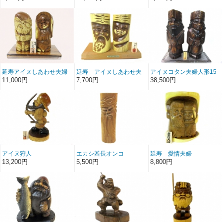
延寿アイヌしあわせ夫婦
延寿 アイヌしあわせ夫
アイヌコタン夫婦人形15
4.5号
婦6号
号
11,000円
7,700円
38,500円
アイヌ狩人
エカシ酋長オンコ
延寿 愛情夫婦
13,200円
5,500円
8,800円