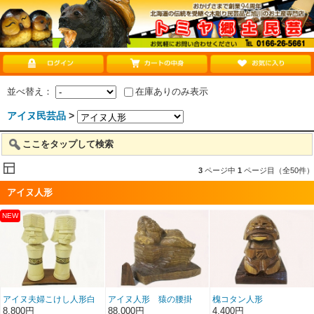
並べ替え：
在庫ありのみ表示
アイヌ民芸品
>
ここをタップして検索
3
ページ中
1
ページ目（全50件）
アイヌ人形
アイヌ夫婦こけし人形白
アイヌ人形 猿の腰掛
槐コタン人形
８号
埋れ木
8,800円
88,000円
4,400円