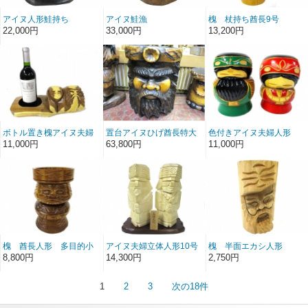
アイヌ人形鮭持ち
アイヌ鮭漁
槐 杖持ち酋長9号
22,000円
33,000円
13,200円
ボトル置き槐アイヌ夫婦
置台アイヌひげ酋長特大
色付きアイヌ夫婦人形
緑と赤
11,000円
63,800円
11,000円
槐 酋長人形 多目的小
アイヌ夫婦立体人形10号
槐 半面エカシ人形
物入れ
白
8,800円
14,300円
2,750円
1
2
3
次の18件