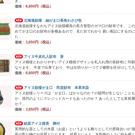
き...
価格：
8,800円（税込）
北海道紋様 紬がま口長角わさび色
北海道紋様すなわちアイヌ紋様横長の長方形型のガマ口の財布です。 こ
めてがま口のお財布が多種あるので、見た目でわかり 易い表記にするの
た...
価格：
3,850円（税込）
アイヌ牛皮札入財布 茶
アイヌ模様とわかりやすいアイヌ模様デザインを札入れ用の長財布に 印
なります。 牛皮で出来ており、中は仕切りが一つで２種類を区分けして入れて
価格：
8,800円（税込）
アイヌ紋様がま口 民芸財布 本革本染
アイヌ紋様シリーズは「がま口」ばかりなのか？の疑問が生じない こと
が、現代のようにクレジットカードもあったのか？ あったとしても富裕
か？...
価格：
3,850円（税込）
絵皿アイヌ酋長 脚付
実用的な器としての木皿（お盆）というよりも飾りとしての意味合いが 
長の彫り物のお盆皿となります。 絵皿というと、水彩画のように絵を描