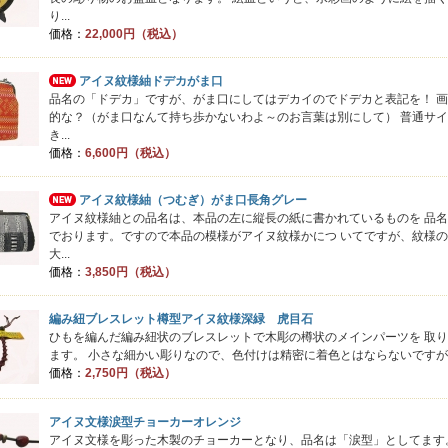
り...
価格：
22,000円（税込）
アイヌ紋様紬ドデカがま口
品名の「ドデカ」ですが、がま口にしてはデカイのでドデカと表記を！ 
的な？（がま口なんて持ち歩かないわよ～のお言葉は別にして） 普通サ
き...
価格：
6,600円（税込）
アイヌ紋様紬（つむぎ）がま口長角グレー
アイヌ紋様紬との品名は、本品の左に縦長の紙に書かれているものを 品
でおります。ですので本品の模様がアイヌ紋様かにつ いてですが、紋様
大...
価格：
3,850円（税込）
編み紐ブレスレット樽型アイヌ紋様深緑 虎目石
ひもを編んだ編み紐状のブレスレットで木彫の樽状のメインパーツを 取
ます。 小さな細かい彫りなので、色付けは精密に着色とはならないですが 通
価格：
2,750円（税込）
アイヌ文様涙型チョーカーオレンジ
アイヌ文様を彫った木製のチョーカーとなり、品名は「涙型」としてます