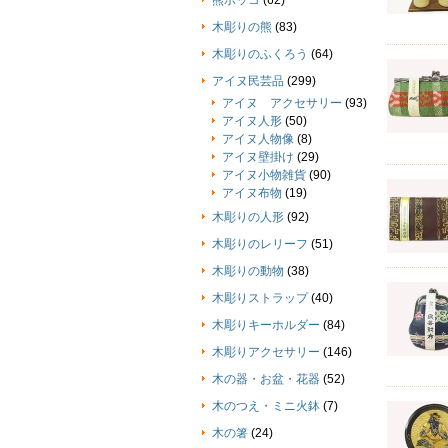
熊ボッコ
(62)
木彫りの熊
(83)
木彫りのふくろう
(64)
アイヌ民芸品
(299)
アイヌ アクセサリー
(93)
アイヌ人形
(50)
アイヌ人物像
(8)
アイヌ壁掛け
(29)
アイヌ小物雑貨
(90)
アイヌ布物
(19)
木彫りの人形
(92)
木彫りのレリーフ
(51)
木彫りの動物
(38)
木彫りストラップ
(40)
木彫りキーホルダー
(84)
木彫りアクセサリー
(146)
木の器・お盆・花器
(52)
木のつえ・ミニ火鉢
(7)
木の箸
(24)