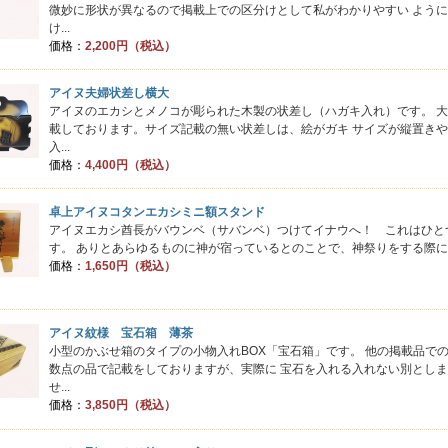
微妙に形状が異なるので掲載上での区分けとして私がわかりやすい よう
け...
価格：
2,200円（税込）
アイヌ夫婦状差し横大
アイヌのエカシとメノコが彫られた木製の状差し（ハガキ入れ）です。 
載しております。サイズ記載の無い状差しは、絵がガキ サイズが縦置き
入...
価格：
4,400円（税込）
卓上アイヌコタンエカシミニ額スタンド
アイヌエカシ酋長がバウンベ（サバンベ）つけてイナウへ！ これはひと
す。 ありとあらゆるものに神が宿っているとのことで、神祭りをする際に！ 
価格：
1,650円（税込）
アイヌ紋様 宝石箱 薄茶
小型のかぶせ箱のタイプの小物入れBOX「宝石箱」です。 他の掲載品で
数点の品で記載をしておりますが、実際に 宝石を入れる入れない別とし
せ...
価格：
3,850円（税込）