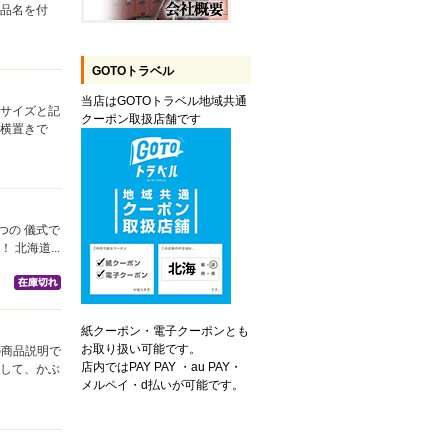
に品名を付
GOTOトラベル
当店はGOTOトラベル地域共通
大サイズと記
クーポン取扱店舗です
や横置きで
つの 儀式で
北海道...
紙クーポン・電子クーポンとも
お取り扱い可能です。
の商品説明で
店内ではPAY PAY ・au PAY・
まして、かぶ
メルペイ・d払いが可能です。