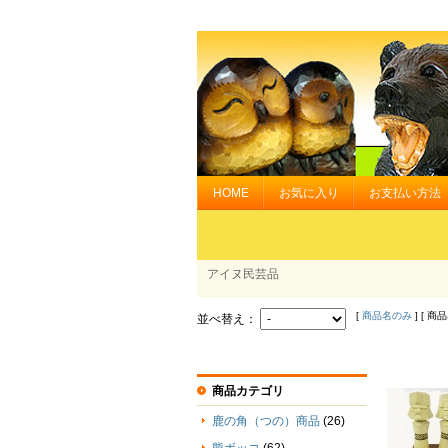
HOME
お気に入り
お支払い方法
アイヌ民芸品
[
商品名のみ
] [ 商
並べ替え：
商品カテゴリ
鹿の角（つの）商品
(26)