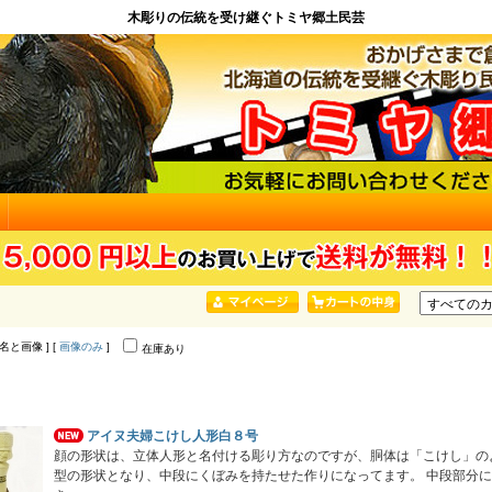
木彫りの伝統を受け継ぐトミヤ郷土民芸
品名と画像 ] [
画像のみ
]
在庫あり
アイヌ夫婦こけし人形白８号
顔の形状は、立体人形と名付ける彫り方なのですが、胴体は「こけし」の
型の形状となり、中段にくぼみを持たせた作りになってます。 中段部分