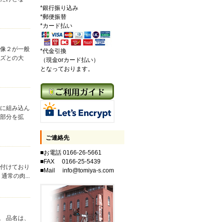
*銀行振り込み
*郵便振替
*カード払い
画像２が一般
*代金引換
イズとの大
（現金orカード払い）
となっております。
名に組み込ん
の部分を拡
ご連絡先
■お電話 0166-26-5661
■FAX 0166-25-5439
り付けており
■Mail info@tomiya-s.com
常の肉...
。 品名は、