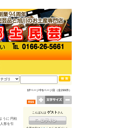
17
ページ中
1
ページ目（全299件）
ゲスト
こんばんは
さん
ように 円柱
に人形を引