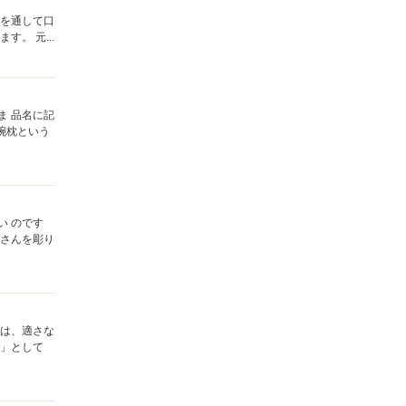
糸を通して口
。 元...
ま 品名に記
腕枕という
い のです
長さんを彫り
葉は、適さな
れ」として