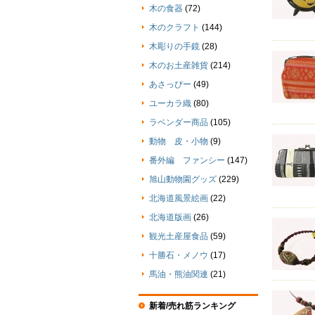
木の食器
(72)
木のクラフト
(144)
木彫りの手鏡
(28)
木のお土産雑貨
(214)
あさっぴー
(49)
ユーカラ織
(80)
ラベンダー商品
(105)
動物 皮・小物
(9)
番外編 ファンシー
(147)
旭山動物園グッズ
(229)
北海道風景絵画
(22)
北海道版画
(26)
観光土産屋食品
(59)
十勝石・メノウ
(17)
馬油・熊油関連
(21)
新着/売れ筋ランキング