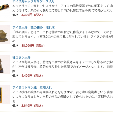
アイヌ彫ムックリ筒ケース入り
ムックリってご存じでしょうか？ アイヌの民族楽器で竹に細工をして 
元に付けて、糸の引っ張りにて唇と口内の反響にて音を奏 でるモノとなります
価格：
3,300円（税込）
アイヌ人形 猿の腰掛 埋れ木
「猿の腰掛」とは？ これは作者の名付けた作品タイトルなので、そのま
載しております。（画像6の木の立て札に彫られている） アイヌの男性が
の...
価格：
88,000円（税込）
槐コタン人形
アイヌ木彫り人形は、特徴を出すのに酋長さんをイメージして彫るのが多
が、本作は被り物、装飾を取り外した状態でのイメージとなります。 酋
際...
価格：
4,400円（税込）
アイヌウトマン織 定期入れ
アイヌ模様の絵柄の定期券入れとなりますが、昔と違い定期券という 言
いようになりました。当時の本品の用途として作られ たのは「定期券入
お...
価格：
2,640円（税込）