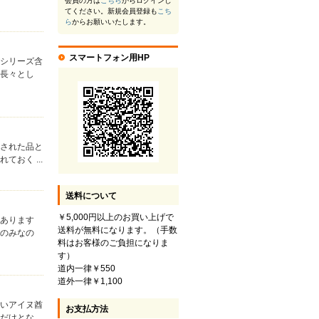
会員の方は
こちら
からログインし
てください。新規会員登録も
こち
ら
からお願いいたします。
スマートフォン用HP
のシリーズ含
に長々とし
刷された品と
おく ...
送料について
￥5,000円以上のお買い上げで
もあります
送料が無料になります。（手数
層のみなの
料はお客様のご負担になりま
す）
道内一律￥550
道外一律￥1,100
強いアイヌ酋
お支払方法
くだけとな