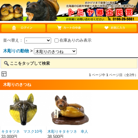
並べ替え：
在庫ありのみ表示
木彫りの動物
>
ここをタップして検索
1
ページ中
1
ページ目（全2件）
木彫りのきつね
キタキツネ マスク10号
木彫りキタキツネ 幸人
作
33,000円
38,500円