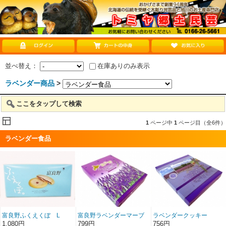
並べ替え：
在庫ありのみ表示
ラベンダー商品
>
ここをタップして検索
1
ページ中
1
ページ目（全6件）
ラベンダー食品
富良野ふくえくぼ L
富良野ラベンダーマーブ
ラベンダークッキー
ルクッキー
1,080円
799円
756円