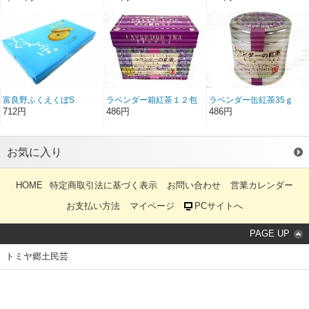
富良野ふくえくぼS
ラベンダー箱紅茶１２包
ラベンダー缶紅茶35ｇ
ティーパック（tea bags)
712円
486円
486円
お気に入り
HOME
特定商取引法に基づく表示
お問い合わせ
営業カレンダー
お支払い方法
マイページ
PCサイトへ
PAGE UP
トミヤ郷土民芸