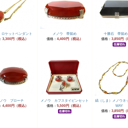
 ロケットペンダント
メノウ 帯留め
十勝石 帯留め
：
3,300円（税込）
価格：
4,400円（税込）
価格：
3,850円
ノウ ブローチ
メノウ カフスタイピンセット
縞（しま）メノウネ
：
4,400円（税込）
価格：
5,500円（税込）
WAY
価格：
3,850円