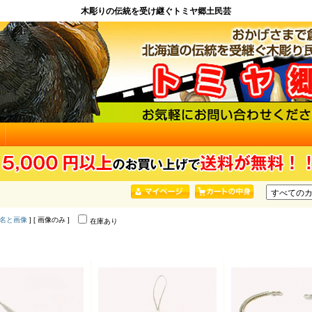
木彫りの伝統を受け継ぐトミヤ郷土民芸
名と画像
] [ 画像のみ ]
在庫あり