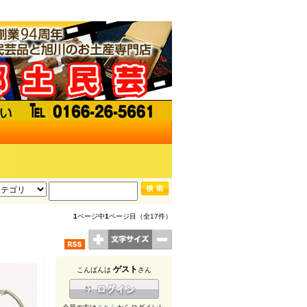
1
ページ中
1
ページ目（全17件）
ゲスト
こんばんは
さん