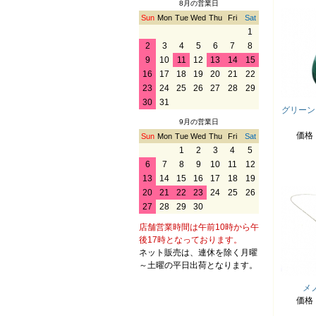
8月の営業日
Sun
Mon
Tue
Wed
Thu
Fri
Sat
1
2
3
4
5
6
7
8
9
10
11
12
13
14
15
16
17
18
19
20
21
22
23
24
25
26
27
28
29
30
31
グリーン
9月の営業日
価格
Sun
Mon
Tue
Wed
Thu
Fri
Sat
1
2
3
4
5
6
7
8
9
10
11
12
13
14
15
16
17
18
19
20
21
22
23
24
25
26
27
28
29
30
店舗営業時間は午前10時から午
後17時となっております。
ネット販売は、連休を除く月曜
～土曜の平日出荷となります。
メ
価格