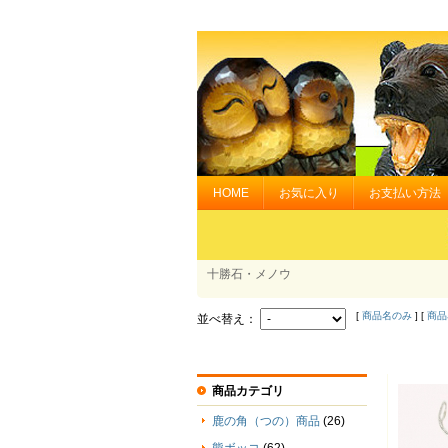
HOME
お気に入り
お支払い方法
十勝石・メノウ
[
商品名のみ
] [
商品
並べ替え：
商品カテゴリ
鹿の角（つの）商品
(26)