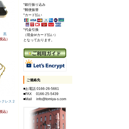
*銀行振り込み
*郵便振替
*カード払い
*代金引換
 黒
（現金orカード払い）
（税込）
となっております。
ご連絡先
■お電話 0166-26-5661
■FAX 0166-25-5439
■Mail info@tomiya-s.com
ックレス２
（税込）