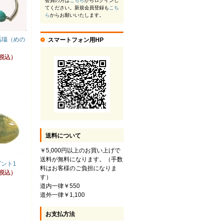
会員の方は
こちら
からログインし
てください。新規会員登録も
こち
ら
からお願いいたします。
瑪瑙（めの
スマートフォン用HP
（税込）
送料について
￥5,000円以上のお買い上げで
送料が無料になります。（手数
ント1
料はお客様のご負担になりま
（税込）
す）
道内一律￥550
道外一律￥1,100
お支払方法