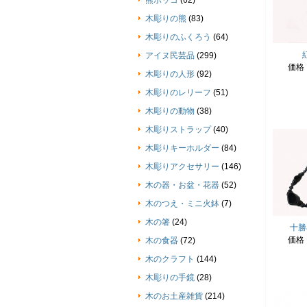
熊ボッコ
(62)
木彫りの熊
(83)
木彫りのふくろう
(64)
アイヌ民芸品
(299)
価格
木彫りの人形
(92)
木彫りのレリーフ
(51)
木彫りの動物
(38)
木彫りストラップ
(40)
木彫りキーホルダー
(84)
木彫りアクセサリー
(146)
木の器・お盆・花器
(52)
木のつえ・ミニ火鉢
(7)
木の箸
(24)
十勝
価格
木の食器
(72)
木のクラフト
(144)
木彫りの手鏡
(28)
木のお土産雑貨
(214)