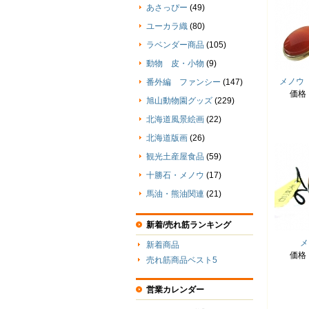
あさっぴー
(49)
ユーカラ織
(80)
ラベンダー商品
(105)
動物 皮・小物
(9)
メノウ
番外編 ファンシー
(147)
価格
旭山動物園グッズ
(229)
北海道風景絵画
(22)
北海道版画
(26)
観光土産屋食品
(59)
十勝石・メノウ
(17)
馬油・熊油関連
(21)
新着/売れ筋ランキング
メ
新着商品
価格
売れ筋商品ベスト5
営業カレンダー