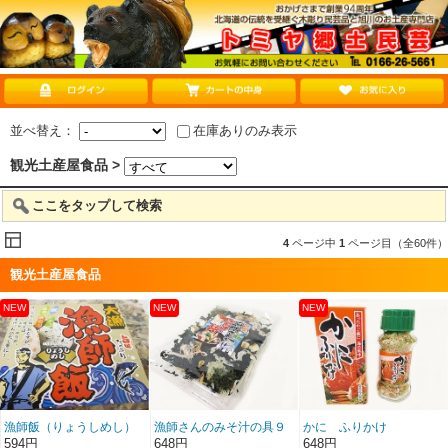
並べ替え：
在庫ありのみ表示
観光土産屋食品 >
ここをタップして検索
4
ページ中
1
ページ目（全60件）
観光土産屋食品
漁師飯（りょうしめし）
漁師さんのみそ汁の具９
かに ふりかけ
40ｇ
０g
594円
648円
648円