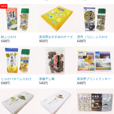
鮭ふりかけ
富良野おすすめのチーズ
雲丹（うに）ふりかけ
ケーキ
648円
950円
648円
じゃがバターふりかけ
黒糖干し梅
富良野プリントクッキー
648円
540円
648円