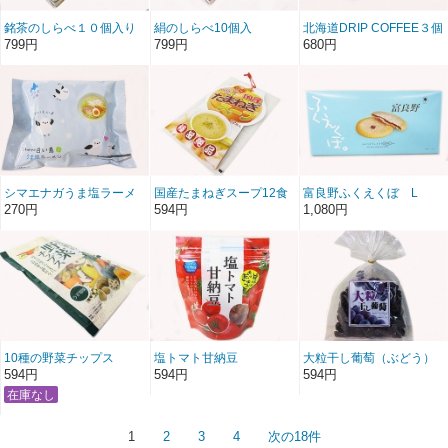
銘茶のしらべ１０個入り
絹のしらべ10個入
北海道DRIP COFFEE３個
セットシマエナガ
799円
799円
680円
シマエナガうま塩ラーメ
国産たまねぎスープ12食
富良野ふくえくぼ L
ン乾麺
入
270円
594円
1,080円
10種の野菜チップス
塩トマト甘納豆
大粒干し葡萄（ぶどう）
594円
594円
594円
1
2
3
4
次の18件