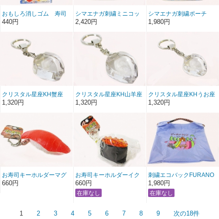
おもしろ消しゴム 寿司
シマエナガ刺繍ミニコッ
シマエナガ刺繍ポーチ
トンバック
440円
2,420円
1,980円
クリスタル星座KH蟹座
クリスタル星座KH山羊座
クリスタル星座KHうお座
（かに座）
（やぎ座）
（魚座）
1,320円
1,320円
1,320円
お寿司キーホルダーマグ
お寿司キーホルダーイク
刺繍エコバックFURANO
ロ赤身
ラ
660円
660円
1,980円
1
2
3
4
5
6
7
8
9
次の18件