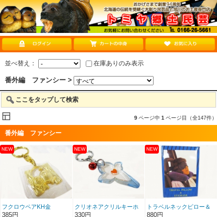
並べ替え：
在庫ありのみ表示
番外編 ファンシー >
ここをタップして検索
9
ページ中
1
ページ目（全147件）
番外編 ファンシー
フクロウペアKH金
クリオネアクリルキーホ
トラベルネックピロー＆
ルダー
アイマスク
385円
330円
880円