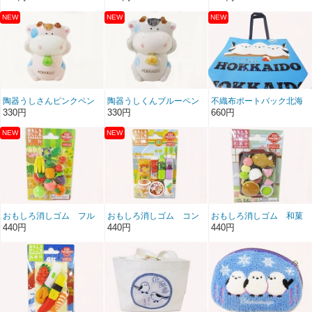
陶器うしさんピンクペン
陶器うしくんブルーペン
不織布ポートバック北海
立て的な
立て的な
道シマエナガ
330円
330円
660円
おもしろ消しゴム フル
おもしろ消しゴム コン
おもしろ消しゴム 和菓
ーツ
ビニ
子
440円
440円
440円