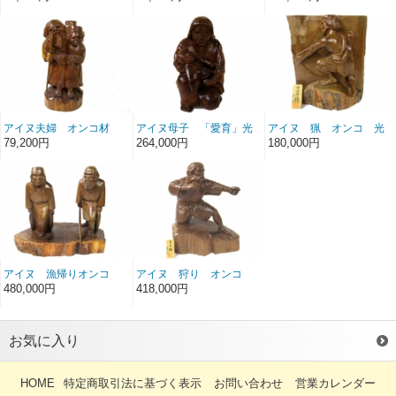
アイヌ夫婦 オンコ材
アイヌ母子 「愛育」光
アイヌ 猟 オンコ 光
15号
人作 オンコ
人作
79,200円
264,000円
180,000円
アイヌ 漁帰りオンコ
アイヌ 狩り オンコ
光人作
光人作
480,000円
418,000円
お気に入り
HOME
特定商取引法に基づく表示
お問い合わせ
営業カレンダー