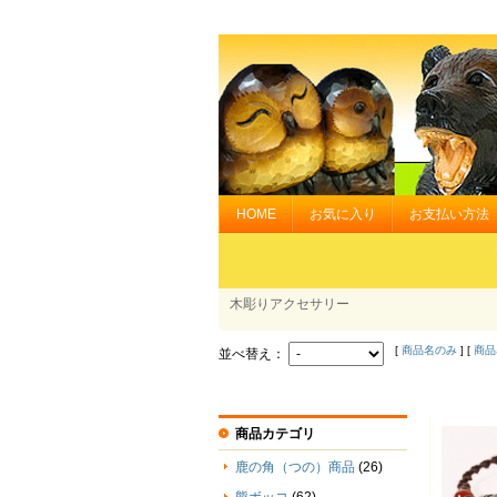
HOME
お気に入り
お支払い方法
木彫りアクセサリー
[
商品名のみ
] [
商品
並べ替え：
商品カテゴリ
鹿の角（つの）商品
(26)