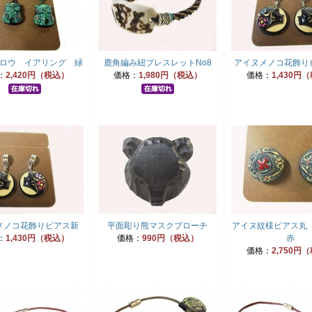
ロウ イアリング 緑
鹿角編み紐ブレスレットNo8
アイヌメノコ花飾り
：
2,420円（税込）
価格：
1,980円（税込）
価格：
1,430円
メノコ花飾りピアス新
平面彫り熊マスクブローチ
アイヌ紋様ピアス丸
：
1,430円（税込）
価格：
990円（税込）
赤
価格：
2,750円