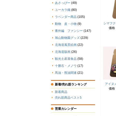
あさっぴー
(49)
ユーカラ織
(80)
ラベンダー商品
(105)
シマフク
動物 皮・小物
(9)
価格
番外編 ファンシー
(147)
旭山動物園グッズ
(229)
北海道風景絵画
(22)
北海道版画
(26)
観光土産屋食品
(58)
十勝石・メノウ
(17)
馬油・熊油関連
(21)
アイヌ
新着/売れ筋ランキング
価格
新着商品
売れ筋商品ベスト5
営業カレンダー