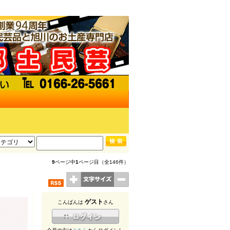
9
ページ中
1
ページ目（全146件）
ゲスト
こんばんは
さん