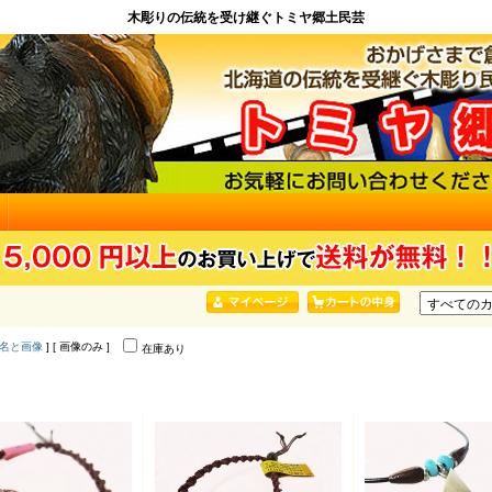
木彫りの伝統を受け継ぐトミヤ郷土民芸
名と画像
] [ 画像のみ ]
在庫あり