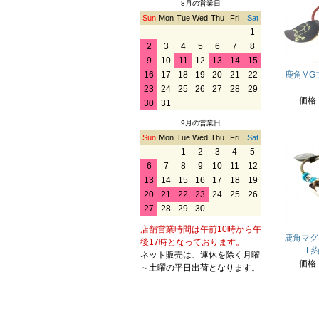
8月の営業日
Sun
Mon
Tue
Wed
Thu
Fri
Sat
1
2
3
4
5
6
7
8
9
10
11
12
13
14
15
16
17
18
19
20
21
22
鹿角MG
23
24
25
26
27
28
29
価格
30
31
9月の営業日
Sun
Mon
Tue
Wed
Thu
Fri
Sat
1
2
3
4
5
6
7
8
9
10
11
12
13
14
15
16
17
18
19
20
21
22
23
24
25
26
27
28
29
30
店舗営業時間は午前10時から午
鹿角マ
後17時となっております。
L約
ネット販売は、連休を除く月曜
価格
～土曜の平日出荷となります。