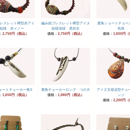
レスレット樽型赤アイ
編み紐ブレスレット樽型アイヌ
鹿角ショートチョー
紋様 赤メノー
紋様深緑 虎目石
色珠
：
2,750円（税込）
価格：
2,750円（税込）
価格：
1,650円
ョートチョーカー角S
鹿角チョーカーロング つの大
アイヌ文様涙型チョ
：
1,650円（税込）
価格：
1,980円（税込）
ンジ
価格：
2,200円