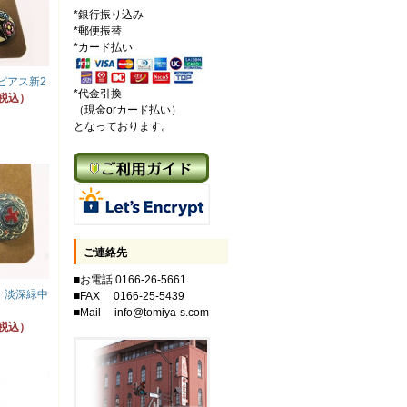
*銀行振り込み
*郵便振替
*カード払い
ピアス新2
*代金引換
（税込）
（現金orカード払い）
となっております。
ご連絡先
■お電話 0166-26-5661
 淡深緑中
■FAX 0166-25-5439
■Mail info@tomiya-s.com
（税込）