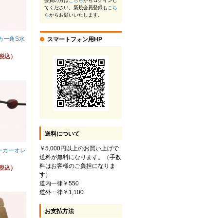
会員の方は
こちら
からログインし
てください。新規会員登録も
こち
ら
からお願いいたします。
カー角S水
スマートフォン用HP
（税込）
送料について
￥5,000円以上のお買い上げで
ーカーオレ
送料が無料になります。（手数
料はお客様のご負担になりま
（税込）
す）
道内一律￥550
道外一律￥1,100
お支払方法