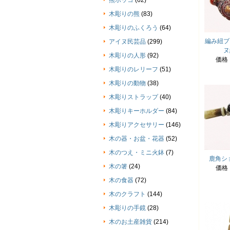
熊ボッコ
(62)
木彫りの熊
(83)
木彫りのふくろう
(64)
編み紐ブ
アイヌ民芸品
(299)
ヌ
木彫りの人形
(92)
価格
木彫りのレリーフ
(51)
木彫りの動物
(38)
木彫りストラップ
(40)
木彫りキーホルダー
(84)
木彫りアクセサリー
(146)
木の器・お盆・花器
(52)
木のつえ・ミニ火鉢
(7)
鹿角シ
木の箸
(24)
価格
木の食器
(72)
木のクラフト
(144)
木彫りの手鏡
(28)
木のお土産雑貨
(214)