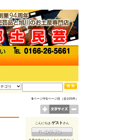
6
ページ中
1
ページ目（全105件）
ゲスト
こんにちは
さん