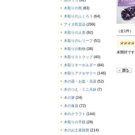
熊ボッコ
(62)
木彫りの熊
(83)
木彫りのふくろう
(64)
アイヌ民芸品
(299)
（全1件）
木彫りの人形
(92)
木彫りのレリーフ
(51)
木彫りの動物
(38)
未開封です
木彫りストラップ
(40)
木彫りキーホルダー
(84)
木彫りアクセサリー
(146)
木の器・お盆・花器
(52)
木のつえ・ミニ火鉢
(7)
木の箸
(24)
木の食器
(72)
木のクラフト
(144)
木彫りの手鏡
(28)
木のお土産雑貨
(214)