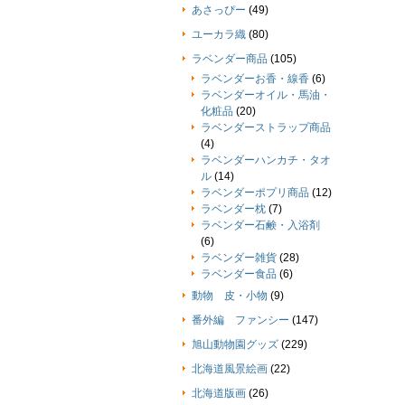
あさっぴー
(49)
ユーカラ織
(80)
ラベンダー商品
(105)
ラベンダーお香・線香
(6)
ラベンダーオイル・馬油・
化粧品
(20)
ラベンダーストラップ商品
(4)
ラベンダーハンカチ・タオ
ル
(14)
ラベンダーポプリ商品
(12)
ラベンダー枕
(7)
ラベンダー石鹸・入浴剤
(6)
ラベンダー雑貨
(28)
ラベンダー食品
(6)
動物 皮・小物
(9)
番外編 ファンシー
(147)
旭山動物園グッズ
(229)
北海道風景絵画
(22)
北海道版画
(26)