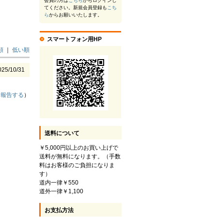
会員の方は
こちら
からログインし
てください。新規会員登録も
こち
ら
からお願いいたします。
スマートフォン用HP
順
｜
低い順
025/10/31
（
報告する
）
送料について
￥5,000円以上のお買い上げで
送料が無料になります。（手数
料はお客様のご負担になりま
す）
道内一律￥550
道外一律￥1,100
お支払方法