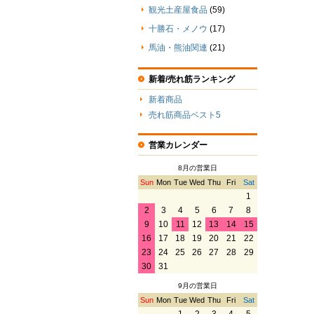
観光土産屋食品
(59)
十勝石・メノウ
(17)
馬油・熊油関連
(21)
新着/売れ筋ランキング
新着商品
売れ筋商品ベスト5
営業カレンダー
8月の営業日
Sun
Mon
Tue
Wed
Thu
Fri
Sat
1
2
3
4
5
6
7
8
9
10
11
12
13
14
15
16
17
18
19
20
21
22
23
24
25
26
27
28
29
30
31
9月の営業日
Sun
Mon
Tue
Wed
Thu
Fri
Sat