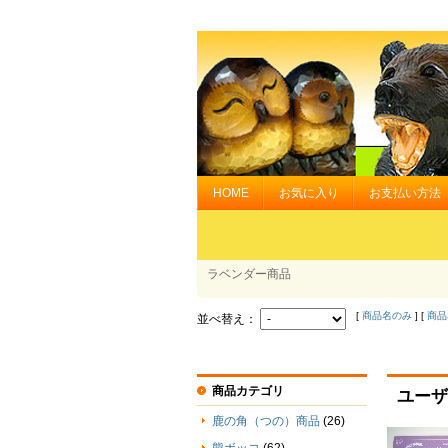
HOME
お気に入り
お支払い方法
ラベンダー商品
[
商品名のみ
] [
商品
並べ替え：
商品カテゴリ
ユーザ
鹿の角（つの）商品
(26)