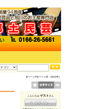
4
ページ中
1
ページ目（全62件）
ゲスト
こんにちは
さん