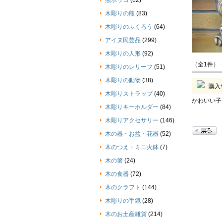
熊ボッコ
(62)
木彫りの熊
(83)
木彫りのふくろう
(64)
アイヌ民芸品
(299)
木彫りの人形
(92)
（全1件）
木彫りのレリーフ
(51)
木彫りの動物
(38)
購入
木彫りストラップ
(40)
かわいい子
木彫りキーホルダー
(84)
木彫りアクセサリー
(146)
木の器・お盆・花器
(52)
木のつえ・ミニ火鉢
(7)
木の箸
(24)
木の食器
(72)
木のクラフト
(144)
木彫りの手鏡
(28)
木のお土産雑貨
(214)