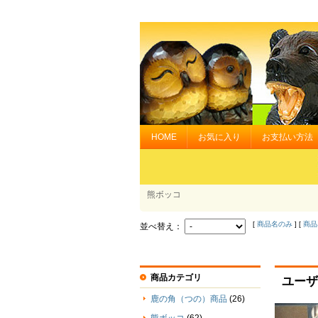
HOME
お気に入り
お支払い方法
熊ボッコ
[
商品名のみ
] [
商品
並べ替え：
商品カテゴリ
ユーザ
鹿の角（つの）商品
(26)