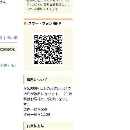
会員の方は
こちら
からログインし
せん
てください。新規会員登録も
こち
ら
からお願いいたします。
スマートフォン用HP
順
｜
低い順
025/06/08
（
報告する
）
送料について
￥5,000円以上のお買い上げで
送料が無料になります。（手数
料はお客様のご負担になりま
す）
道内一律￥550
道外一律￥1,100
お支払方法