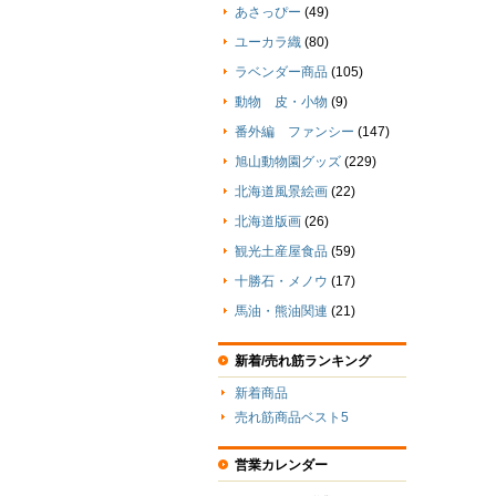
あさっぴー
(49)
ユーカラ織
(80)
ラベンダー商品
(105)
動物 皮・小物
(9)
番外編 ファンシー
(147)
旭山動物園グッズ
(229)
北海道風景絵画
(22)
北海道版画
(26)
観光土産屋食品
(59)
十勝石・メノウ
(17)
馬油・熊油関連
(21)
新着/売れ筋ランキング
新着商品
売れ筋商品ベスト5
営業カレンダー