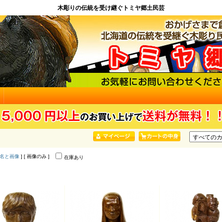
木彫りの伝統を受け継ぐトミヤ郷土民芸
名と画像
] [ 画像のみ ]
在庫あり