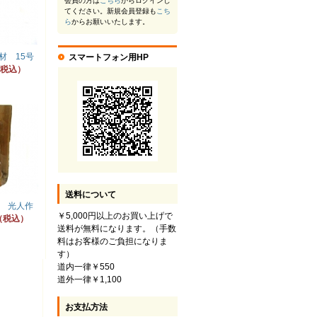
会員の方は
こちら
からログインし
てください。新規会員登録も
こち
ら
からお願いいたします。
材 15号
スマートフォン用HP
円（税込）
送料について
 光人作
￥5,000円以上のお買い上げで
円（税込）
送料が無料になります。（手数
料はお客様のご負担になりま
す）
道内一律￥550
道外一律￥1,100
お支払方法