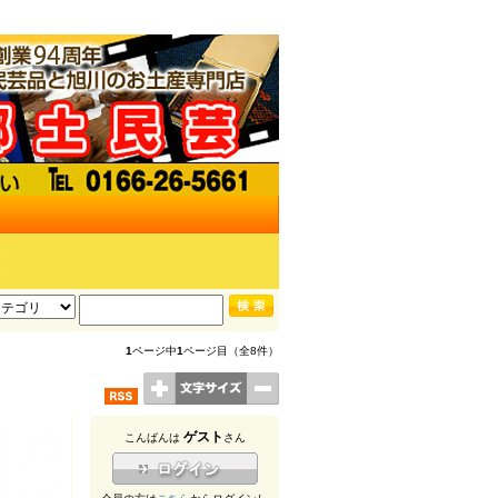
1
ページ中
1
ページ目（全8件）
ゲスト
こんばんは
さん