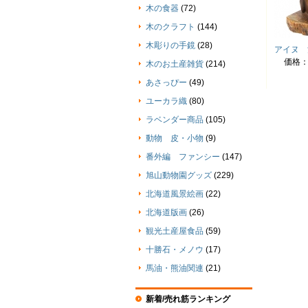
木の食器
(72)
木のクラフト
(144)
木彫りの手鏡
(28)
アイヌ 
価格
木のお土産雑貨
(214)
あさっぴー
(49)
ユーカラ織
(80)
ラベンダー商品
(105)
動物 皮・小物
(9)
番外編 ファンシー
(147)
旭山動物園グッズ
(229)
北海道風景絵画
(22)
北海道版画
(26)
観光土産屋食品
(59)
十勝石・メノウ
(17)
馬油・熊油関連
(21)
新着/売れ筋ランキング