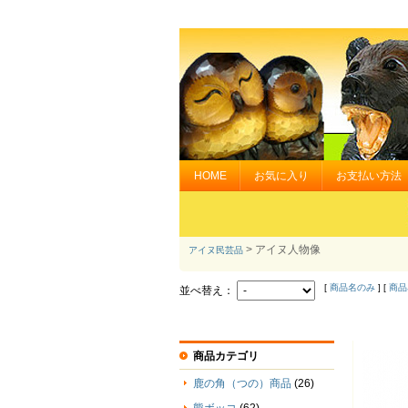
HOME
お気に入り
お支払い方法
> アイヌ人物像
アイヌ民芸品
[
商品名のみ
] [
商品
並べ替え：
商品カテゴリ
鹿の角（つの）商品
(26)