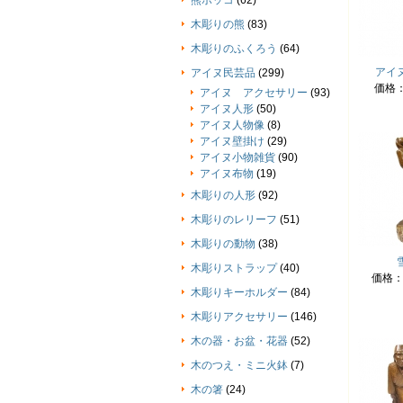
熊ボッコ
(62)
木彫りの熊
(83)
木彫りのふくろう
(64)
アイ
アイヌ民芸品
(299)
価格
アイヌ アクセサリー
(93)
アイヌ人形
(50)
アイヌ人物像
(8)
アイヌ壁掛け
(29)
アイヌ小物雑貨
(90)
アイヌ布物
(19)
木彫りの人形
(92)
木彫りのレリーフ
(51)
木彫りの動物
(38)
木彫りストラップ
(40)
価格
木彫りキーホルダー
(84)
木彫りアクセサリー
(146)
木の器・お盆・花器
(52)
木のつえ・ミニ火鉢
(7)
木の箸
(24)