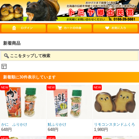
新着商品
ここをタップして検索
新着順に
30
件表示しています
かに ふりかけ
鮭ふりかけ
リモコンスタンドふくろ
うペア
648円
648円
1,980円