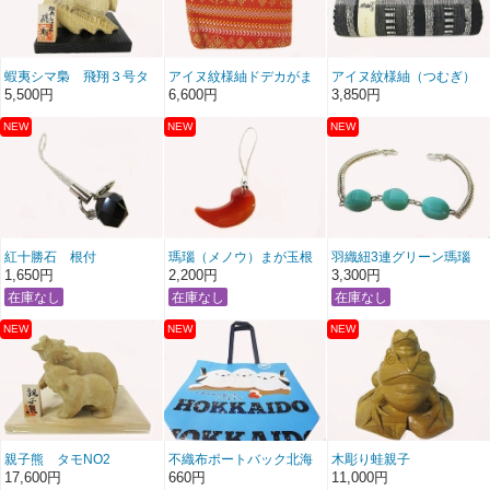
蝦夷シマ梟 飛翔３号タ
アイヌ紋様紬ドデカがま
アイヌ紋様紬（つむぎ）
モ
口
がま口長角グレー
5,500円
6,600円
3,850円
紅十勝石 根付
瑪瑙（メノウ）まが玉根
羽織紐3連グリーン瑪瑙
付
（めのう）
1,650円
2,200円
3,300円
親子熊 タモNO2
不織布ポートバック北海
木彫り蛙親子
道シマエナガ
17,600円
660円
11,000円