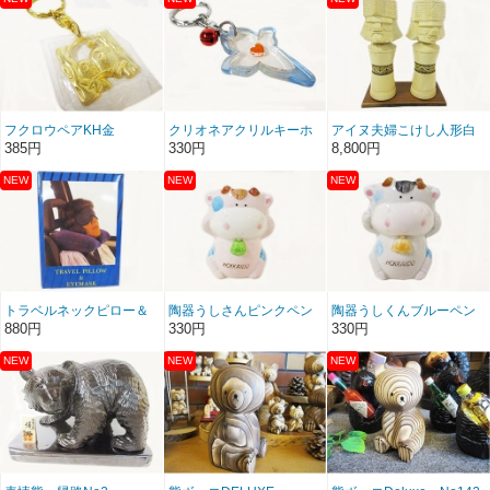
フクロウペアKH金
クリオネアクリルキーホ
アイヌ夫婦こけし人形白
ルダー
８号
385円
330円
8,800円
トラベルネックピロー＆
陶器うしさんピンクペン
陶器うしくんブルーペン
アイマスク
立て的な
立て的な
880円
330円
330円