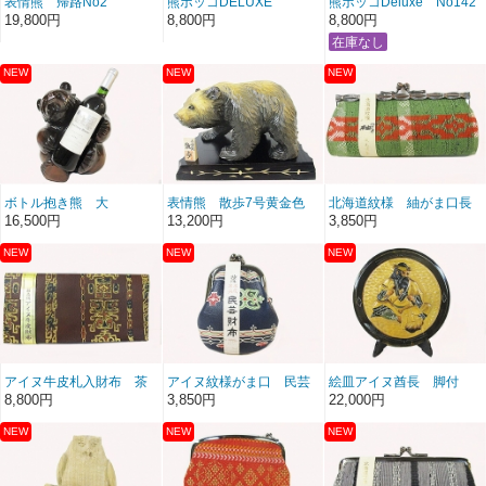
表情熊 帰路No2
熊ボッコDELUXE
熊ボッコDeluxe No142
NO143
19,800円
8,800円
8,800円
ボトル抱き熊 大
表情熊 散歩7号黄金色
北海道紋様 紬がま口長
角わさび色
16,500円
13,200円
3,850円
アイヌ牛皮札入財布 茶
アイヌ紋様がま口 民芸
絵皿アイヌ酋長 脚付
財布 本革本染
8,800円
3,850円
22,000円