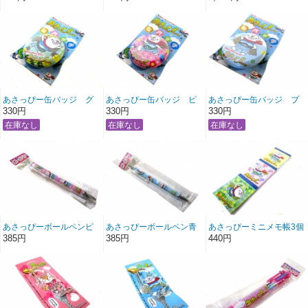
あさっぴー缶バッジ グ
あさっぴー缶バッジ ピ
あさっぴー缶バッジ ブ
リーン（飛ぶ）
ンク（走る）
ルー（立つポーズ）
330円
330円
330円
あさっぴーボールペンピ
あさっぴーボールペン青
あさっぴーミニメモ帳3個
ンク
セット
385円
385円
440円