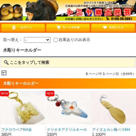
並べ替え：
在庫ありのみ表示
木彫りキーホルダー
ここをタップして検索
5
ページ中
1
ページ目（全84件）
木彫りキーホルダー
フクロウペアKH金
クリオネアクリルキーホ
アイヌエカシ靴ベラKH
ルダー
385円
330円
1,100円