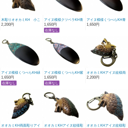
木彫りオオカミKH 小こ
アイヌ模様クツベラKH青
アイヌ模様くつべらKH青
げ茶
銅淡深緑
銅赤
2,200円
1,650円
1,650円
アイヌ模様くつべらKH緑
アイヌ模様くつべらKH紫
オオカミKHアイヌ紋様両
面彫りS緑
1,650円
1,650円
2,200円
オオカミKH両面彫りアイ
オオカミKHアイヌ紋様彫
オオカミKHアイヌ紋様彫