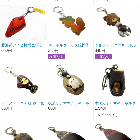
北海道アイヌ模様エゾシ
キーホルダーリス緑帽子
くまフォーク付キーホル
カKH赤
ダー
660円
385円
880円
アイヌメノコKHおさげ色
板張りシマエナガキーホ
木洞えぞりすキーホルダ
付き
ルダー
ー
660円
660円
1,540円
レビュー(1件)